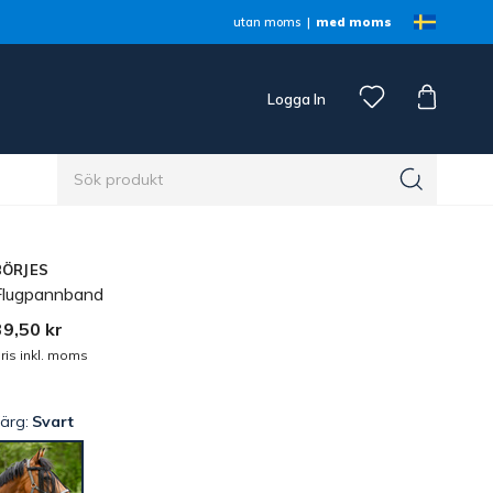
utan moms
med moms
Logga In
n
BÖRJES
Flugpannband
39,50 kr
ris inkl. moms
Färg:
Svart