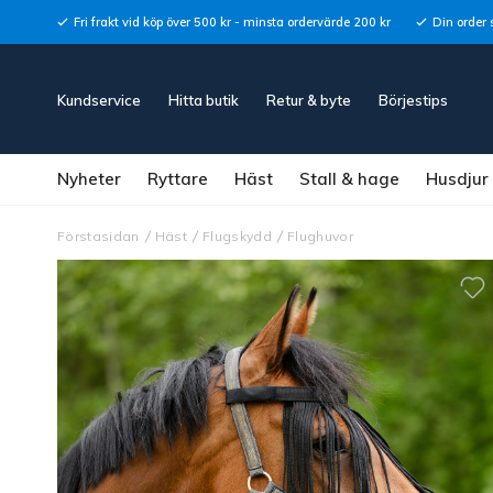
Fri frakt vid köp över 500 kr - minsta ordervärde 200 kr
Din order 
Kundservice
Hitta butik
Retur & byte
Börjestips
Nyheter
Ryttare
Häst
Stall & hage
Husdjur
Förstasidan
Häst
Flugskydd
Flughuvor