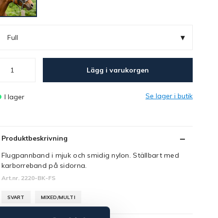
▾
Full
Lägg i varukorgen
Se lager i butik
I lager
Produktbeskrivning
Flugpannband i mjuk och smidig nylon. Ställbart med
karborreband på sidorna.
Art.nr. 2220-BK-FS
SVART
MIXED/MULTI