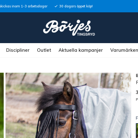
skickas inom 1-3 arbetsdagar
30 dagars öppet köp!
Discipliner
Outlet
Aktuella kampanjer
Varumärke
P