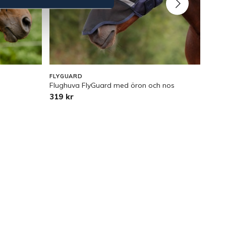
FLYGUARD
BÖRJ
Flughuva FlyGuard med öron och nos
Flug
319 kr
169 