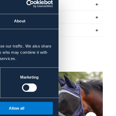
Se lager i butik
Recensioner
About
Om varumärket
se our traffic. We also share
ers who may combine it with
 services.
Marketing
Allow all