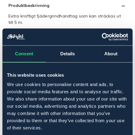
Produktbeskrivning
Extra kraftigt fjädergrindhandtag som kan sträckas ut
till 5 m.
Levereras med 2 st grindisolatorer.
Diameter fjäder: 28 mm.
Art.nr. 15416
Consent
Details
About
Se lager i butik
This website uses cookies
Recensioner
We use cookies to personalise content and ads, to
Om varumärket
provide social media features and to analyse our traffic.
We also share information about your use of our site with
our social media, advertising and analytics partners who
may combine it with other information that you’ve
Relaterade produkter
provided to them or that they’ve collected from your use
of their services.