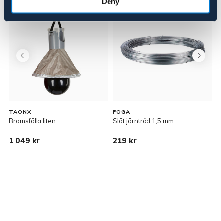
Deny
TAONX
FOGA
Bromsfälla liten
Slät järntråd 1,5 mm
G
1 049 kr
219 kr
1