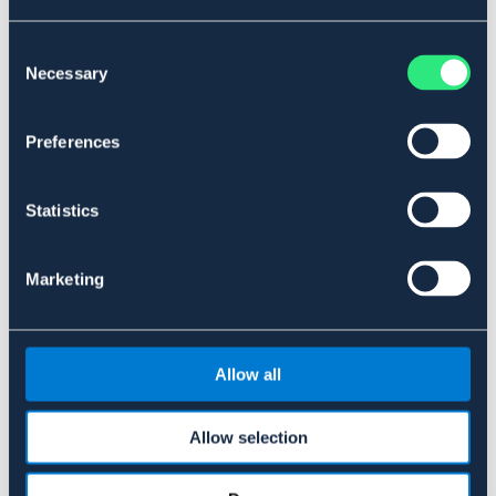
Consent
Necessary
Selection
Preferences
Statistics
FOGA
E-line fjädergrind 3.2 m
Marketing
169 kr
Allow all
Allow selection
Liknande produkter