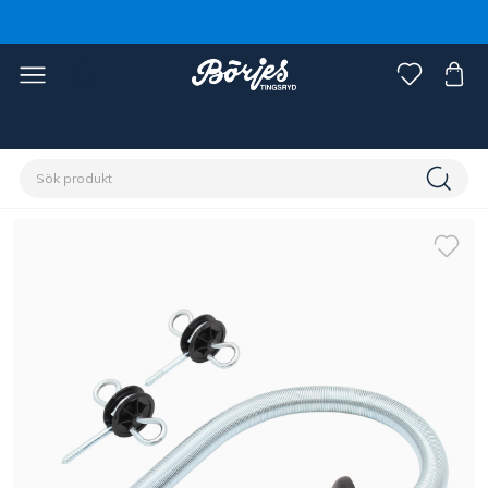
Förstasidan
Stall & hage
Stängsel
Tillbehör stängsel