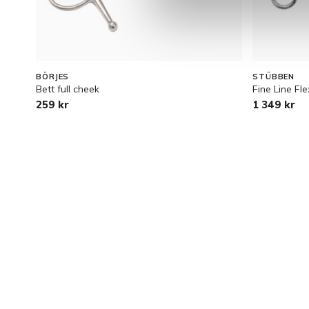
BÖRJES
STÜBBEN
Bett full cheek
Fine Line F
259 kr
1 349 kr