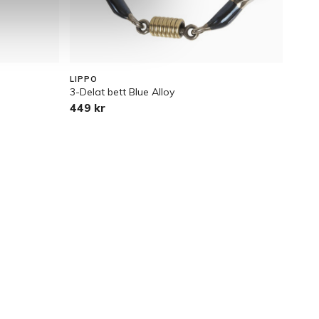
LIPPO
BÖRJ
3-Delat bett Blue Alloy
Bett
449 kr
119 