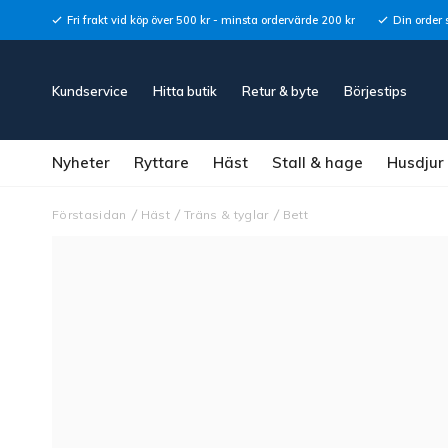
Fri frakt vid köp över 500 kr - minsta ordervärde 200 kr
Din order 
Kundservice
Hitta butik
Retur & byte
Börjestips
Nyheter
Ryttare
Häst
Stall & hage
Husdjur
Förstasidan
Häst
Träns & tyglar
Bett