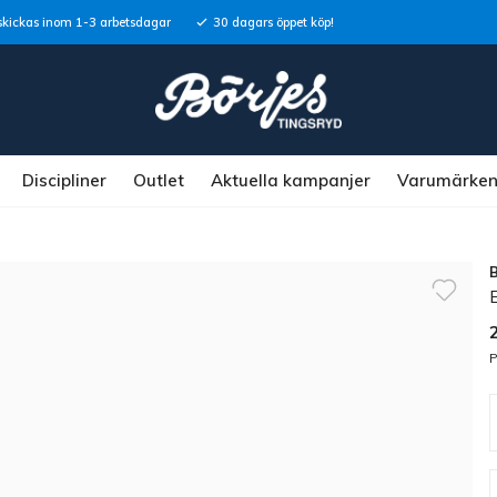
skickas inom 1-3 arbetsdagar
30 dagars öppet köp!
Discipliner
Outlet
Aktuella kampanjer
Varumärke
P