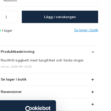
Rostfritt
Lägg i varukorgen
Se lager i butik
I lager
Produktbeskrivning
Rostfritt eggbett med tungfrihet och fasta ringar.
Art.nr. 2156-RF-10,5C
Se lager i butik
Recensioner
Om varumärket