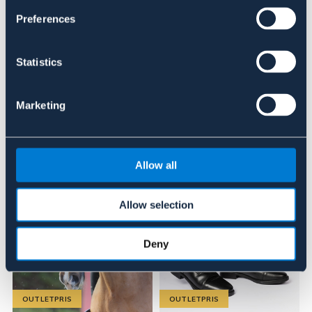
Se lager i butik
Preferences
Recensioner
Statistics
Om varumärket
Marketing
Liknande produkter
Allow all
Allow selection
Deny
OUTLETPRIS
OUTLETPRIS