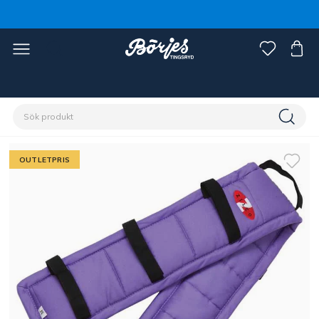
Förstasidan
Outlet
OUTLETPRIS