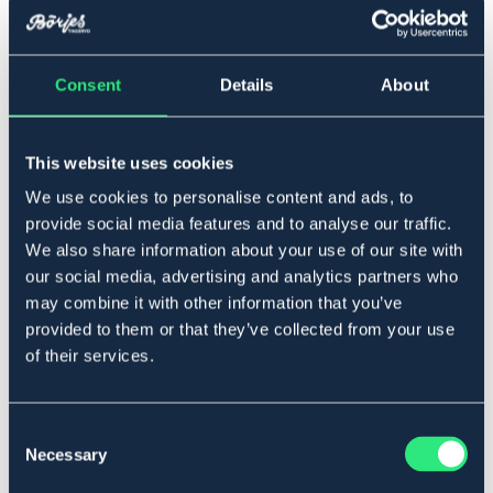
Lägg i varukorgen
Consent
Details
About
I lager
Se lager i butik
This website uses cookies
Produktbeskrivning
We use cookies to personalise content and ads, to
provide social media features and to analyse our traffic.
Selunderlägg lämplig för användning under körsadlar
We also share information about your use of our site with
och bröstskydd för att skydda selens bärytor och ge
our social media, advertising and analytics partners who
skydd och komfort till hästen. Tillverkad av yttersida av
may combine it with other information that you’ve
bomull och polyfill insida, som är icke-absorberande och
inte håller fukt. Touch-tejpremmar gör att dynorna är
provided to them or that they’ve collected from your use
lätta att montera och ta bort för rengöring.
of their services.
Storlek: 12x86 cm.
Art.nr. 604503-PU-S
Consent
OUTLETPRIS
Necessary
Selection