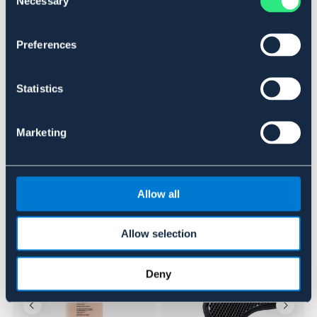
Necessary
Selection
18"
Art.nr. 420682-NAT-L
Preferences
Se lager i butik
Statistics
Recensioner
Marketing
Om varumärket
Allow all
Liknande produkter
Allow selection
Deny