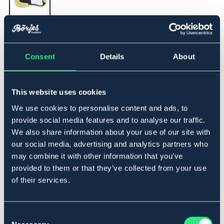
▾
Large
Consent
Details
About
Lägg i varukorgen
This website uses cookies
I lager
Se lager i butik
We use cookies to personalise content and ads, to
provide social media features and to analyse our traffic.
We also share information about your use of our site with
Produktbeskrivning
our social media, advertising and analytics partners who
may combine it with other information that you’ve
En correctionpad används med fördel på de hästar som
är omusklade framtill eller som har en hög manke.
provided to them or that they’ve collected from your use
Mattes Correction Pad har väl tilltagen höjd över
of their services.
mankdelen vilket medför att hästen inte får något tryck
på kanten vid bogbladsspetsen och det blir inte heller
några problem med att padden glider.
Consent
S= 14.5"-16" ( tum på sadeln) M = 16.5"-17" L = 17.5"-