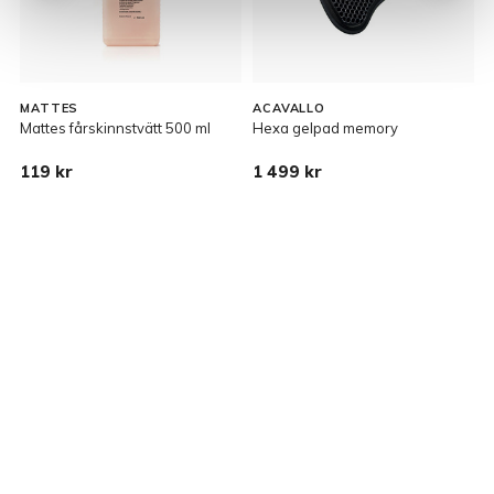
MATTES
ACAVALLO
Mattes fårskinnstvätt 500 ml
Hexa gelpad memory
C
119 kr
1 499 kr
2