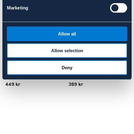
Marketing
Allow all
Allow selection
BÖRJES
Deny
BÖRJES
Pad till bomlös sadel
Gelpad - fram
F
449 kr
389 kr
1