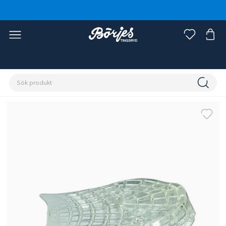
Förstasidan
Häst
Sadlar & tillbehör
Sadelpaddar