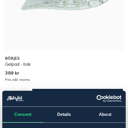
BÖRJES
Gelpad - bak
389 kr
Pris inkl. moms
Lägg i varukorgen
I lager
Se lager i butik
Consent
Details
About