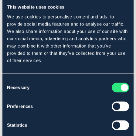
Produktbeskrivning
This website uses cookies
Gelpad Pro med antislipfunktion som reser sadeln bak.
We use cookies to personalise content and ads, to
Är även är stöt- och tryckdämpande.
provide social media features and to analyse our traffic.
Mått
We also share information about your use of our site with
Bredd: 37cm
our social media, advertising and analytics partners who
Längd: 31.5 cm
may combine it with other information that you’ve
Art.nr. 4284
provided to them or that they’ve collected from your use
of their services.
Se lager i butik
Consent
Recensioner
Necessary
Selection
Om varumärket
Preferences
Statistics
Liknande produkter