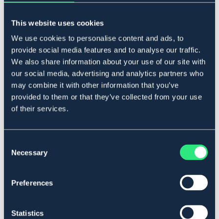
raser. Ett utmärkt foder till hundar av större raser samt
passar perfekt vid de tillfällen där det ställs höga krav
This website uses cookies
på ett energi- och näringsrikt foder. Carrier Super
Premium är tillverkat av högkvalitativa råvaror för
We use cookies to personalise content and ads, to
högsta smältbarhet och smaklighet.
provide social media features and to analyse our traffic.
Art.nr. 504
We also share information about your use of our site with
our social media, advertising and analytics partners who
SÄLJS ENDAST I BUTIK
may combine it with other information that you’ve
provided to them or that they’ve collected from your use
Material & mått
of their services.
Se lager i butik
Consent
Necessary
Selection
Recensioner
Om varumärket
Preferences
Statistics