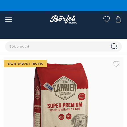
Förstasidan
Husdjur
Hund
Foder hund
SÄLJS ENDAST I BUTIK