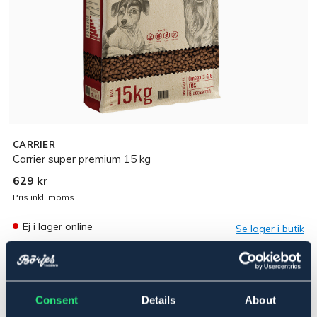
CARRIER
Carrier super premium 15 kg
629 kr
Pris inkl. moms
Ej i lager online
Se lager i butik
Produktbeskrivning
Consent
Details
About
Ett vetefritt och köttbaserat helfoder till hundar av alla