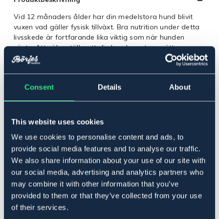
Vid 12 månaders ålder har din medelstora hund blivit
vuxen vad gäller fysisk tillväxt. Bra nutrition under detta
livsskede är fortfarande lika viktig som när hunden
växte. Att säkerställa att din hunds mat ger rätt
näringsämnen i rätt mängd är nyckeln till att stödja och
bibehålla god hälsa. ROYAL CANIN® Medium Adult
torrfoder är ett helfoder speciellt utvecklat för att
Consent
Details
About
tillgodose näringsbehovet hos din medelstora vuxna
hund, och lämpligt för hundar i åldrarna 1 till 7 år som
väger mellan 11 och 25 kg. Medium Adult innehåller ett
antioxidantkomplex samt näringsämnen som mannan-
This website uses cookies
oligosackarider för att stödja din hunds naturliga
We use cookies to personalise content and ads, to
försvar, så att den kan bibehålla en hälsosam livsstil.
provide social media features and to analyse our traffic.
Tack vare en exklusiv sammansättning som innehåller
mycket högkvalitativt protein bidrar ROYAL CANIN®
We also share information about your use of our site with
Medium Adult också till att stödja optimal smältbarhet,
our social media, advertising and analytics partners who
vilket gör att din hund kan absorbera näringsämnena
may combine it with other information that you’ve
effektivt. Dessutom bidrar även det balanserade
provided to them or that they’ve collected from your use
tillskottet av kostfiber till hälsosam smältbarhet för din
of their services.
hund. ROYAL CANIN® Medium Adult är också berikat