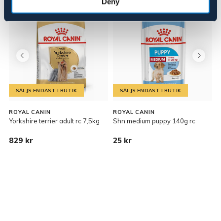
Deny
SÄLJS ENDAST I BUTIK
SÄLJS ENDAST I BUTIK
ROYAL CANIN
ROYAL CANIN
C
Yorkshire terrier adult rc 7,5kg
Shn medium puppy 140g rc
C
829 kr
25 kr