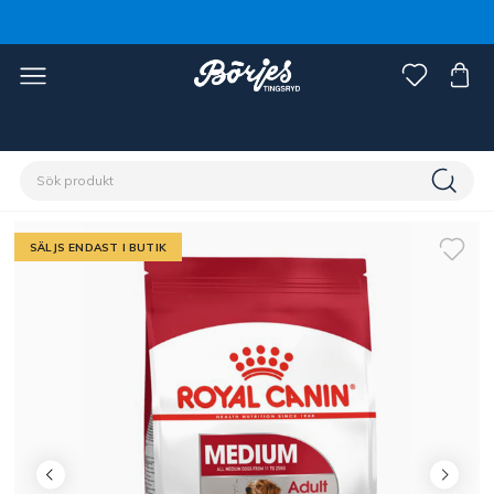
Förstasidan
Husdjur
Hund
Foder hund
SÄLJS ENDAST I BUTIK