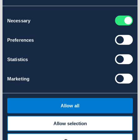
med omega-3-fettsyror som EPA och DHA för att bidra
till att bibehålla din hunds hud och päls i ett hälsosamt
Consent
och gott skick.
Necessary
Selection
Art.nr. 5730040150
SÄLJS ENDAST I BUTIK
Preferences
Material & mått
Statistics
Se lager i butik
Marketing
Recensioner
Om varumärket
Allow all
Allow selection
Liknande produkter