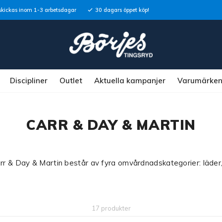
skickas inom 1-3 arbetsdagar
30 dagars öppet köp!
Discipliner
Outlet
Aktuella kampanjer
Varumärke
CARR & DAY & MARTIN
rr & Day & Martin består av fyra omvårdnadskategorier: läder, 
17 produkter