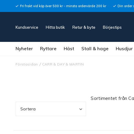
Fri frakt vid köp över 500 kr - minsta ordervärde 200 kr
Din order 
Kundservice
Hitta butik
Retur & byte
Börjestips
Nyheter
Ryttare
Häst
Stall & hage
Husdjur
Förstasidan
CARR & DAY & MARTIN
Sortimentet från Ca
Sortera