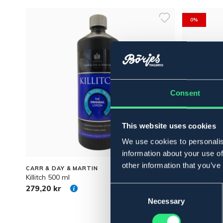
0%
Consent
This website uses cookies
We use cookies to personalis
information about your use of
other information that you’ve
CARR & DAY & MARTIN
CARR & DAY
Killitch 500 ml
Summergua
279,20 kr
236 kr
Consent
236
Selection
Necessary