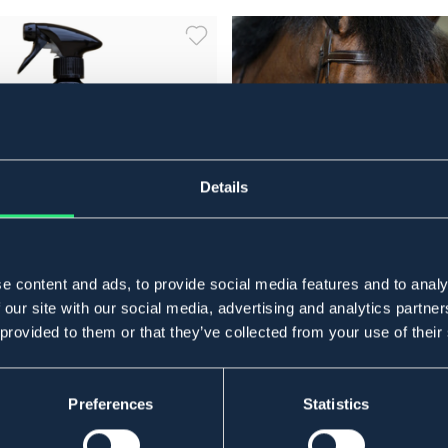
Details
e content and ads, to provide social media features and to analy
 our site with our social media, advertising and analytics partn
 provided to them or that they’ve collected from your use of their
 & MARTIN
CARR & DAY & MARTIN
rd
Putsvantar Tack Belvoir 10-pack
155 kr
 kr
Preferences
Statistics