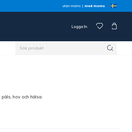
utan moms
med moms
Logga In
n
päls, hov och hälsa.