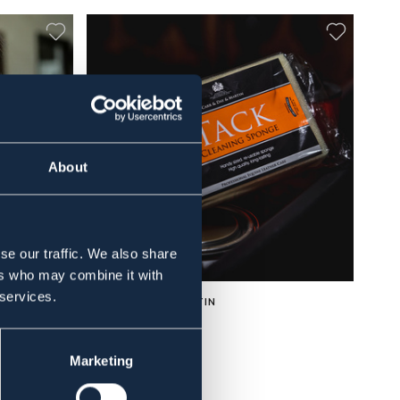
About
se our traffic. We also share
ers who may combine it with
 services.
CARR & DAY & MARTIN
Tack-Svamp
22,95 kr
Marketing