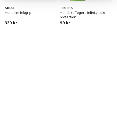
ARIAT
TEGERA
Handske tekgrip
Handske Tegera infinity cold
H
protection
339 kr
99 kr
2