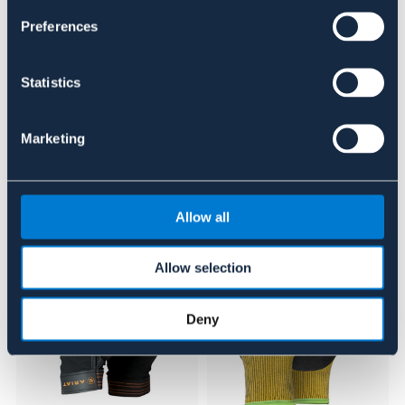
Se lager i butik
Preferences
Recensioner
Statistics
Om varumärket
Marketing
Liknande produkter
Allow all
Allow selection
Deny