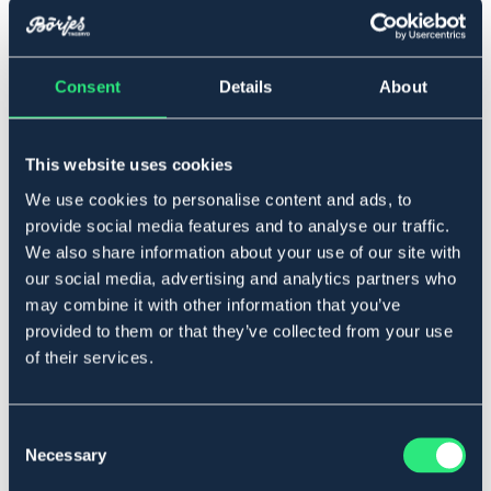
▾
6
Consent
Details
About
Lägg i varukorgen
I lager
This website uses cookies
Se lager i butik
We use cookies to personalise content and ads, to
provide social media features and to analyse our traffic.
We also share information about your use of our site with
Produktbeskrivning
our social media, advertising and analytics partners who
Utformad för att tillgodose sportens krav ställer Ariat-
may combine it with other information that you’ve
handskar en ny standard i prestanda. De är
provided to them or that they’ve collected from your use
konstruerade med Polartec® Wind Pro ® stretch fleece
of their services.
för maximal isolering, med en ytbeläggning på fleece för
nötning och vattenbeständighet.
Art.nr. 9034374-BK-6
Consent
Necessary
SVART
Selection