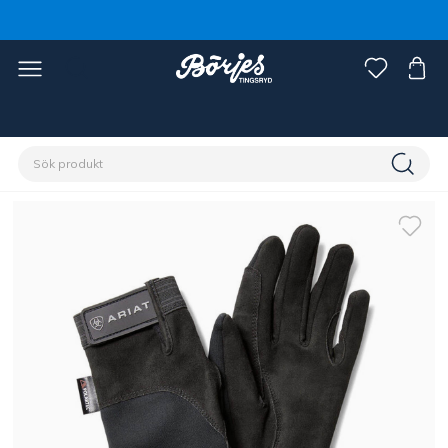
Förstasidan
Ryttare
Accessoarer
Handskar