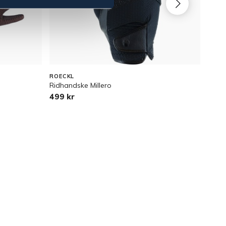
JUN
ROECKL
EQUI
Ridhandske Millero
Junio
499 kr
169 