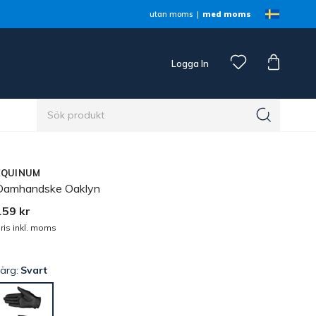
utan moms
med moms
Logga In
n
EQUINUM
Damhandske Oaklyn
159 kr
ris inkl. moms
Färg:
Svart