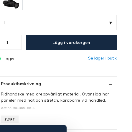
▾
L
Lägg i varukorgen
Se lager i butik
I lager
Produktbeskrivning
Ridhandske med greppvänligt material. Ovansida har
paneler med nät och stretch, kardborre vid handled.
Art.nr. 981309-BK-L
SVART