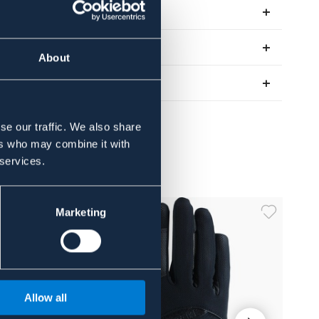
Se lager i butik
Recensioner
About
Om varumärket
se our traffic. We also share
ers who may combine it with
 services.
Marketing
Allow all