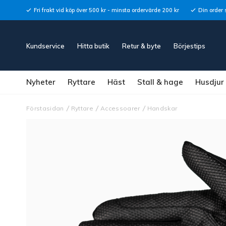
Fri frakt vid köp över 500 kr - minsta ordervärde 200 kr
Din order 
Kundservice
Hitta butik
Retur & byte
Börjestips
Nyheter
Ryttare
Häst
Stall & hage
Husdjur
Förstasidan
Ryttare
Accessoarer
Handskar