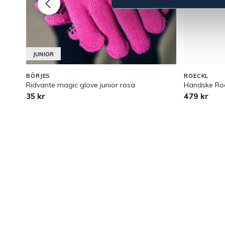
JUNIOR
BÖRJES
ROECKL
Ridvante magic glove junior rosa
Handske Roec
35 kr
479 kr