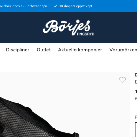
skickas inom 1-3 arbetsdagar
30 dagars öppet köp!
Discipliner
Outlet
Aktuella kampanjer
Varumärke
P