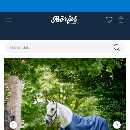
Förstasidan
Häst
Hästtäcken
Regntäcken