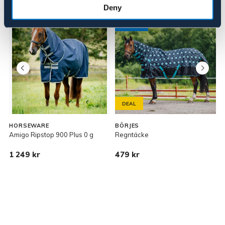
Deny
NYHET
DEAL
HORSEWARE
BÖRJES
Amigo Ripstop 900 Plus 0 g
Regntäcke
A
T
1 249 kr
479 kr
1