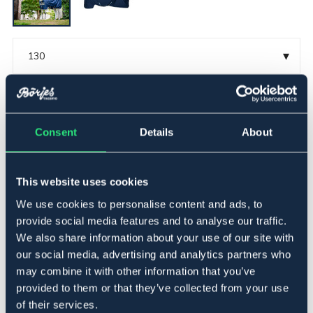
▾
130
Lägg i varukorgen
Consent
Details
About
I lager
Se lager i butik
This website uses cookies
Produktbeskrivning
We use cookies to personalise content and ads, to
Amigo Ripstop 900 Original, regntäcke från Horseware.
provide social media features and to analyse our traffic.
Högkvalitativt täcke som är tillverkat i 900D Ripstop
We also share information about your use of our site with
polyester som säkerhetstället ett starkt, hållbart och
our social media, advertising and analytics partners who
andningsbart skydd som kombinerar överlägsen
may combine it with other information that you’ve
komfort och mångsidighet för att möta alla din hästs
provided to them or that they’ve collected from your use
behov. Täckets insida är tillverkat i antibakteriell,
of their services.
antistatiskt och glansförstärkande polyesterfoder som