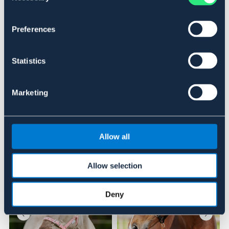
Material & mått
Preferences
Se lager i butik
Statistics
Recensioner
Om varumärket
Marketing
Allow all
Liknande produkter
Allow selection
Deny