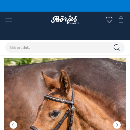
Förstasidan
Häst
Grimmor & grimskaft
Grimmor