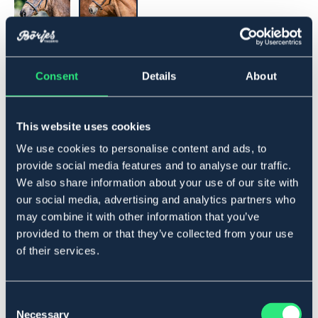
FÖL
Consent
Details
About
Lägg i varukorgen
This website uses cookies
I lager
Se lager i butik
We use cookies to personalise content and ads, to
provide social media features and to analyse our traffic.
We also share information about your use of our site with
Produktbeskrivning
our social media, advertising and analytics partners who
may combine it with other information that you’ve
Träns till föl. Justerbar runt nos, sidostycken och käkrem.
provided to them or that they’ve collected from your use
Gulddetaljer på pannband samt spännen. Ring att fästa
of their services.
grimskaft i.
Art.nr. 20553-BN-FÖL
BRUN
Consent
Necessary
Selection