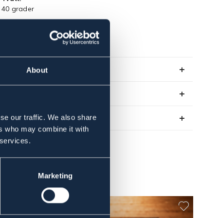
40 grader
Art.nr. 9657001-NV-135
NYHETER
Se lager i butik
About
Recensioner
se our traffic. We also share
Om varumärket
ers who may combine it with
 services.
Marketing