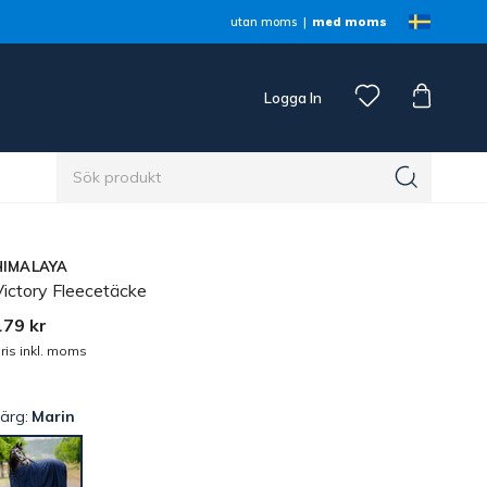
utan moms
med moms
Logga In
n
HIMALAYA
Victory Fleecetäcke
179 kr
ris inkl. moms
Färg:
Marin