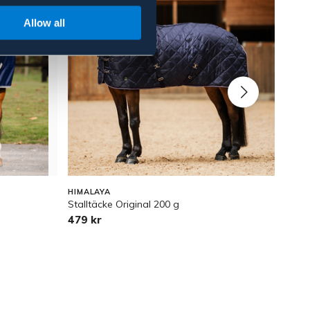
Allow all
HIMALAYA
HIMA
e
Stalltäcke Original 200 g
Fleec
479 kr
199 