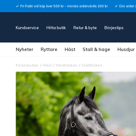
Fri frakt vid köp över 500 kr - minsta ordervärde 200 kr
Din order 
Kundservice
Hitta butik
Retur & byte
Börjestips
Nyheter
Ryttare
Häst
Stall & hage
Husdjur
Förstasidan
Häst
Hästtäcken
Stalltäcken