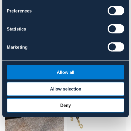
Preferences
Se lager i butik
Recensioner
Statistics
Om varumärket
Marketing
Liknande produkter
Allow all
Allow selection
Deny