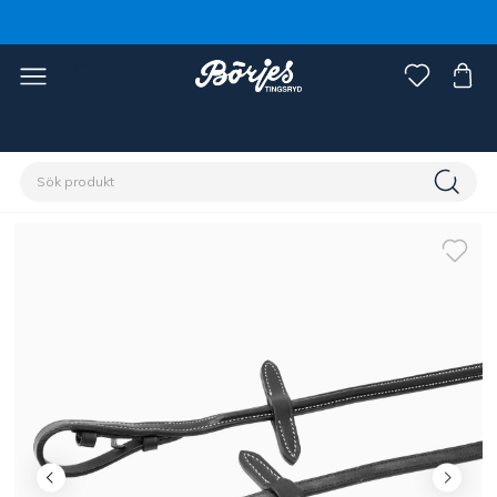
Förstasidan
Häst
Träns & tyglar
Tyglar