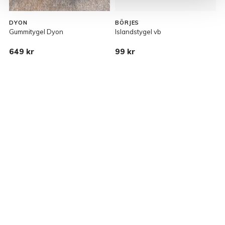
DYON
BÖRJES
Gummitygel Dyon
Islandstygel vb
T
649 kr
99 kr
1