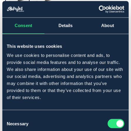
▾
Full
Consent
Details
About
Lägg i varukorgen
This website uses cookies
We use cookies to personalise content and ads, to
I lager
Se lager i butik
provide social media features and to analyse our traffic.
We also share information about your use of our site with
our social media, advertising and analytics partners who
Produktbeskrivning
may combine it with other information that you’ve
provided to them or that they’ve collected from your use
Vävribbtygel med stoppar i läder för ett bättre grepp.
of their services.
Material:
Vävd ribb & läder.
Art.nr. 229966-BK-FS
Consent
Necessary
Selection
SVART
BRUN