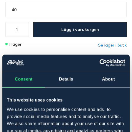
40
Lägg i varukorgen
I lager
Se lager i butik
Produktbeskrivning
För många användningsområden i stallet, hemmet eller i
Consent
Details
About
trädgården. Tillverkad i slagtålig plast, tål temperaturer
från - 40 - + 75. Livsmedelsgodkänd.
Art.nr. 5235800-PK-40
This website uses cookies
We use cookies to personalise content and ads, to
Se lager i butik
provide social media features and to analyse our traffic.
We also share information about your use of our site with
Recensioner
our social media, advertising and analytics partners who