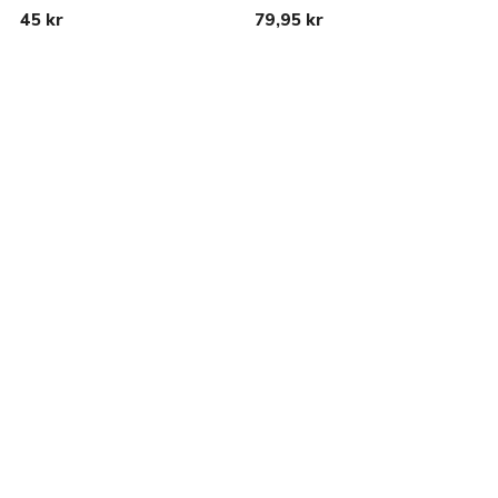
45 kr
79,95 kr
2