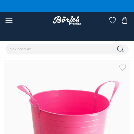
Förstasidan
Stall & hage
Stallinredning
Krubba & hink