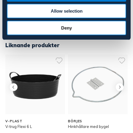
Allow selection
Deny
Liknande produkter
V-PLAST
BÖRJES
V-trug Flexi 6 L
Hinkhållare med bygel
V