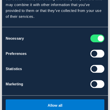
may combine it with other information that you’ve
Om varumärket
provided to them or that they’ve collected from your use
of their services.
Relaterade produkter
Consent
Necessary
Selection
Preferences
Statistics
Marketing
SÄLJS ENDAST I BUTIK
V-PLAST
V-PLAST
V-trug Flexi 6 L
V-trug Flexi 65 L
V
Allow all
45 kr
219 kr
5