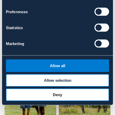
Preferences
Se lager i butik
Statistics
Recensioner
Om varumärket
Marketing
Liknande produkter
Allow all
Allow selection
NYHET
Deny