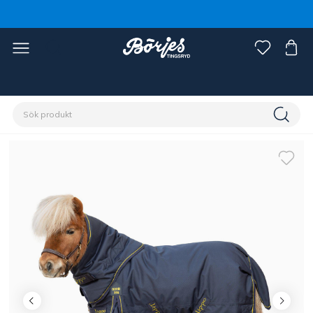
Förstasidan
Häst
Hästtäcken
Övergångstäcken