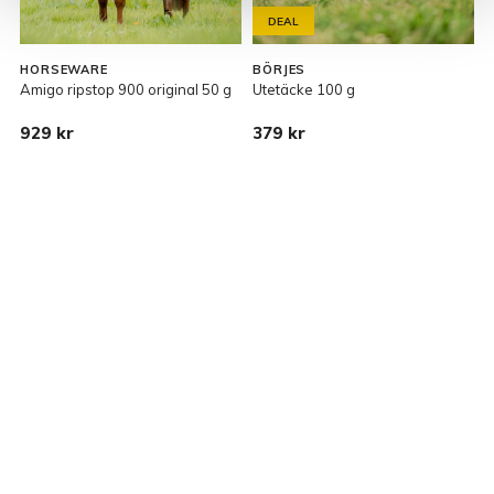
DEAL
HORSEWARE
BÖRJES
L
Amigo ripstop 900 original 50 g
Utetäcke 100 g
P
L
929 kr
379 kr