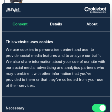
▾
105
Consent
Details
About
Ej i lager online
Se lager i butik
This website uses cookies
We use cookies to personalise content and ads, to
Produktbeskrivning
provide social media features and to analyse our traffic.
Lätt och smidigt kvalitetstäcke i 600D med god
We also share information about your use of our site with
passform. 3000MVT andasfunktion och 3000WP
our social media, advertising and analytics partners who
vattentäthet. Dubbla bogspännen, kryssgjordar, bogveck
may combine it with other information that you’ve
och svansskydd. Avtagbar svansrem och fäste för
provided to them or that they’ve collected from your use
bensnören. Levereras med avtagbart halstäcke.
of their services.
Storleksguide täcken
Art.nr. 91310121-NV-105
Consent
Necessary
Selection
MARIN