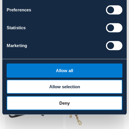
Preferences
Se lager i butik
Recensioner
Statistics
Om varumärket
Marketing
Liknande produkter
Allow all
Allow selection
Deny