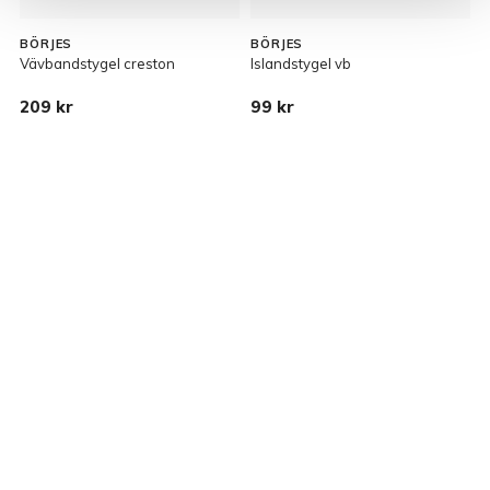
BÖRJES
BÖRJES
Vävbandstygel creston
Islandstygel vb
T
209 kr
99 kr
2