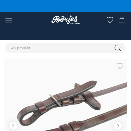
Förstasidan
Häst
Träns & tyglar
Tyglar