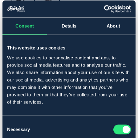
▾
Ponny
Consent
Details
About
Lägg i varukorgen
This website uses cookies
We use cookies to personalise content and ads, to
I lager
Se lager i butik
provide social media features and to analyse our traffic.
We also share information about your use of our site with
our social media, advertising and analytics partners who
Produktbeskrivning
may combine it with other information that you’ve
provided to them or that they’ve collected from your use
Smal och smidig tygel med ovansida i läder och
of their services.
undersida i gummi. Täta läderstopp för bästa grepp.
Tillverkat i smidigt Italienskt läder.
Material:
Consent
Läder & gummi.
Necessary
Selection
Art.nr. 2271-BN-PS