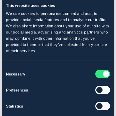
Produktbeskrivning
This website uses cookies
We use cookies to personalise content and ads, to
För hästar med kopparbrist eller där koppar fattas i
foderstaten. Vi högt järninnehåll i grovfodret kan
provide social media features and to analyse our traffic.
Copper+ balansera järn/ koppar kvoten. Järn/koppar
We also share information about your use of our site with
kvoten bör ligga mellan 3-5 i den uträknade
our social media, advertising and analytics partners who
foderstaten.
may combine it with other information that you’ve
Art.nr. 901895000
provided to them or that they’ve collected from your use
of their services.
Se lager i butik
Recensioner
Consent
Necessary
Selection
Om varumärket
Preferences
Liknande produkter
Statistics