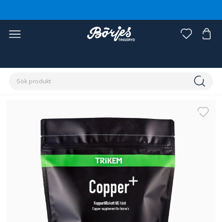
Förstasidan
Stall & hage
Hästfoder & strö
Fodertillskott