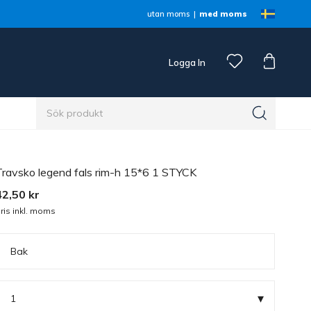
utan moms
med moms
Logga In
n
Travsko legend fals rim-h 15*6 1 STYCK
42,50 kr
ris inkl. moms
Bak
▾
1