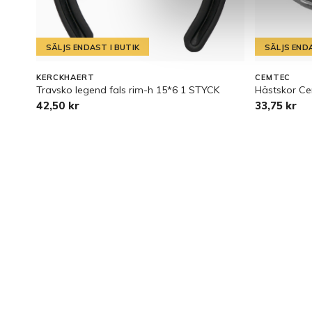
SÄLJS ENDAST I BUTIK
SÄLJS ENDA
KERCKHAERT
CEMTEC
Travsko legend fals rim-h 15*6 1 STYCK
Hästskor C
42,50 kr
33,75 kr