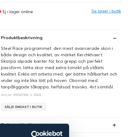
Se lager i butik
Ej i lager online
Produktbeskrivning
Steel Race programmet, den mest avancerade skon i
både design och kvalitet, av märket Kerchkhaert.
Skarpa slipade kanter för bra grepp och perfekt
passform, lätta skor med extra tonvikt på stålets
kvalitet. Enkla att arbeta med, ger bättre hållbarhet och
vrider sig inte lika lätt på hoven. Oborrad med
tanpåliggade tåkappa, helfalsad travsko, 4st sömhål.
Art.nr. 9550766-1-BAK
SÄLJS ENDAST I BUTIK
Se lager i butik