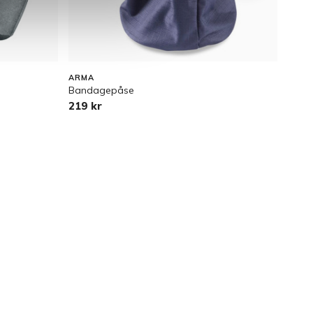
ARMA
CAVA
Bandagepåse
Trek 
219 kr
1 12