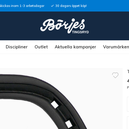
skickas inom 1-3 arbetsdagar
30 dagars öppet köp!
Discipliner
Outlet
Aktuella kampanjer
Varumärke
P