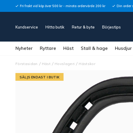
Fri frakt vid köp över 500 kr - minsta ordervärde 200 kr
Din order 
Kundservice
Hitta butik
Retur & byte
Börjestips
Nyheter
Ryttare
Häst
Stall & hage
Husdjur
Förstasidan
Häst
Hovslageri
Hästskor
SÄLJS ENDAST I BUTIK