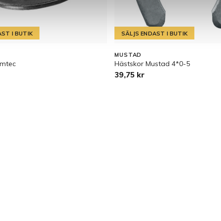
ST I BUTIK
SÄLJS ENDAST I BUTIK
MUSTAD
emtec
Hästskor Mustad 4*0-5
39,75 kr