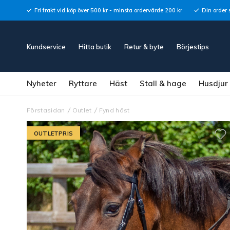
Fri frakt vid köp över 500 kr - minsta ordervärde 200 kr
Din order 
Kundservice
Hitta butik
Retur & byte
Börjestips
Nyheter
Ryttare
Häst
Stall & hage
Husdjur
Förstasidan
Outlet
Fynd häst
OUTLETPRIS