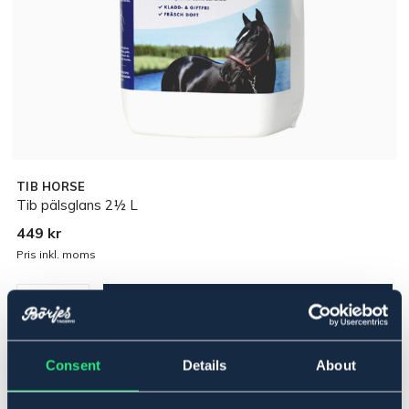
TIB HORSE
Tib pälsglans 2½ L
449 kr
Pris inkl. moms
Lägg i varukorgen
I lager
Se lager i butik
Consent
Details
About