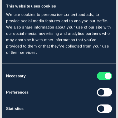
Produktbeskrivning
This website uses cookies
En pälsglans som gör svans och man lättskött och ger
We use cookies to personalise content and ads, to
en långvarig glans åt pälsen. Den ger ett bra skydd mot
provide social media features and to analyse our traffic.
damm och smuts.
We also share information about your use of our site with
Innehåll: Anjon, konserveringsmedel, nonjon, parfym,
our social media, advertising and analytics partners who
silikon, vatten. Volym: 2,5 liter.
may combine it with other information that you’ve
Art.nr. 923662
provided to them or that they’ve collected from your use
of their services.
Se lager i butik
Consent
Recensioner
Necessary
Selection
Om varumärket
Preferences
Statistics
Liknande produkter