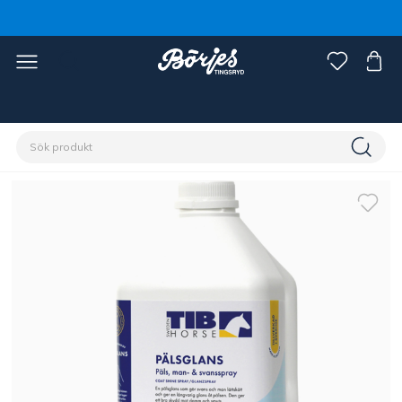
Förstasidan
Häst
Skötsel & vård
Schampo & pälsglans