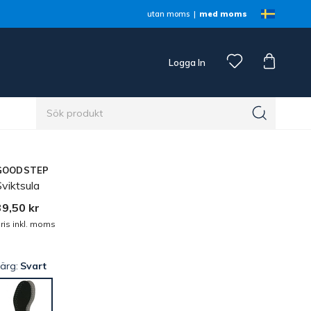
utan moms
med moms
Logga In
n
GOODSTEP
viktsula
39,50 kr
ris inkl. moms
Färg:
Svart