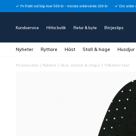
Fri frakt vid köp över 500 kr - minsta ordervärde 200 kr
Din order 
Kundservice
Hitta butik
Retur & byte
Börjestips
Nyheter
Ryttare
Häst
Stall & hage
Husdjur
Förstasidan
Ryttare
Skor, stövlar & chaps
Tillbehör skor