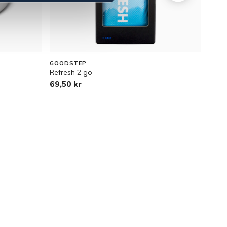
GOODSTEP
DERB
Refresh 2 go
Derby
69,50 kr
59,9