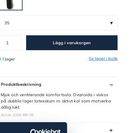
▾
35
Lägg i varukorgen
Se lager i butik
I lager
Produktbeskrivning
Mjuk och ventilerande komfortsula. Ovansida i viskos
på dubbla lager latexskum m aktivt kol som motverka
dålig lukt.
Art.nr. 1324-BK-35
Se lager i butik