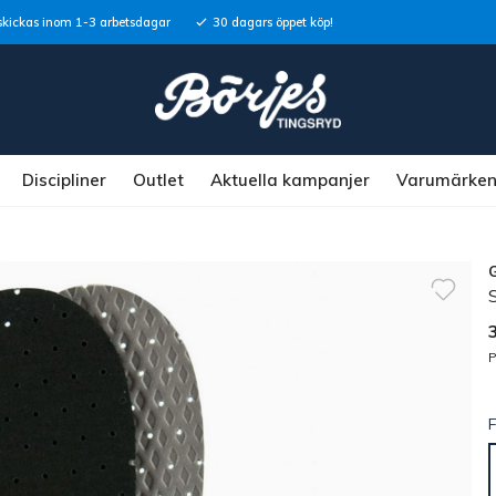
skickas inom 1-3 arbetsdagar
30 dagars öppet köp!
Discipliner
Outlet
Aktuella kampanjer
Varumärke
S
P