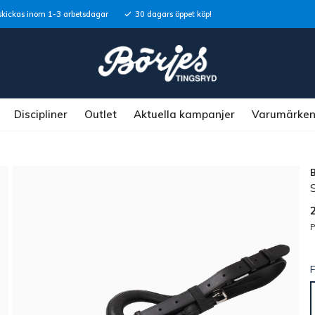
skickas inom 1-3 arbetsdagar
30 dagars öppet köp!
Discipliner
Outlet
Aktuella kampanjer
Varumärke
P