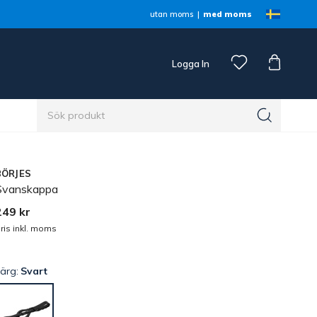
utan moms
med moms
Logga In
n
BÖRJES
Svanskappa
249 kr
ris inkl. moms
Färg:
Svart