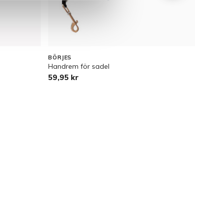
BÖRJES
BÖRJ
Handrem för sadel
Tie s
59,95 kr
279 