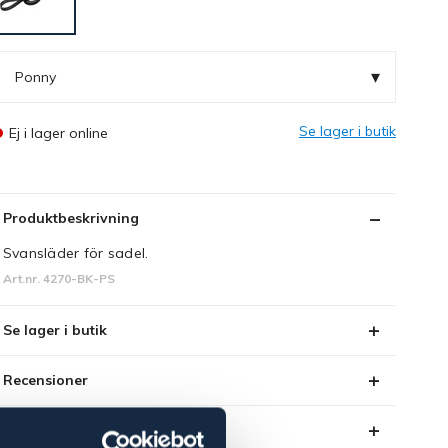
▾
Ponny
Se lager i butik
Ej i lager online
Produktbeskrivning
Svansläder för sadel.
Art.nr. 4270-BK-PS
Se lager i butik
Recensioner
Om varumärket