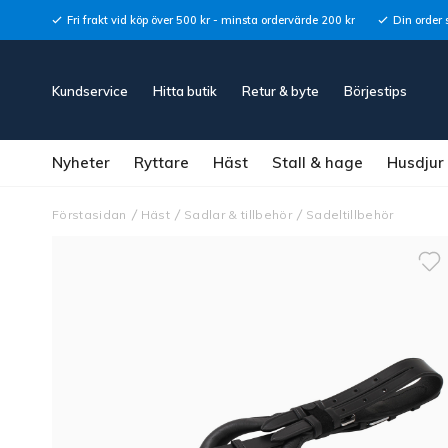
Fri frakt vid köp över 500 kr - minsta ordervärde 200 kr
Din order 
Kundservice
Hitta butik
Retur & byte
Börjestips
Nyheter
Ryttare
Häst
Stall & hage
Husdjur
Förstasidan
Häst
Sadlar & tillbehör
Sadeltillbehör