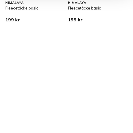
HIMALAYA
HIMALAYA
L
Fleecetäcke basic
Fleecetäcke basic
U
199 kr
199 kr
1