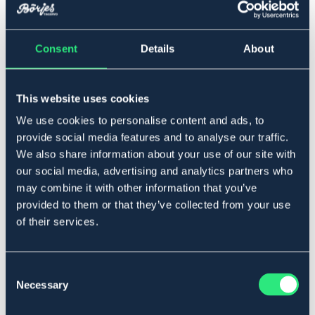
▾
145
Consent
Details
About
Lägg i varukorgen
This website uses cookies
I lager
Se lager i butik
We use cookies to personalise content and ads, to
provide social media features and to analyse our traffic.
We also share information about your use of our site with
Produktbeskrivning
our social media, advertising and analytics partners who
Quiltat stalltäcke i 600D med ripstop. Dubbla
may combine it with other information that you’ve
bogspännen med kardborre, kryssgjordar, bogveck,
provided to them or that they’ve collected from your use
avtagbar svansrem och fäste för bensnören. Nylonfoder
of their services.
med 400g polyesterfyllning.
Art.nr. 9133606-BK-145
Consent
SVART
Necessary
Selection