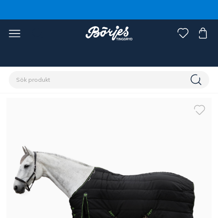
Förstasidan
Häst
Hästtäcken
Stalltäcken