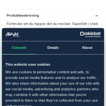
Produktbeskrivning
Förhindar att du tappar det du mockar. Superlätt i stark
plast.
Bredd: 41 cm.
Löst skaft art.nr 5221.
Art.nr. 5298
Consent
Details
About
Se lager i butik
This website uses cookies
Recensioner
We use cookies to personalise content and ads, to
provide social media features and to analyse our traffic.
Om varumärket
We also share information about your use of our site with
our social media, advertising and analytics partners who
may combine it with other information that you’ve
provided to them or that they’ve collected from your use
Relaterade produkter
of their services.