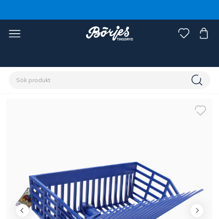
Förstasidan
Stall & hage
Stallinredning
Redskap