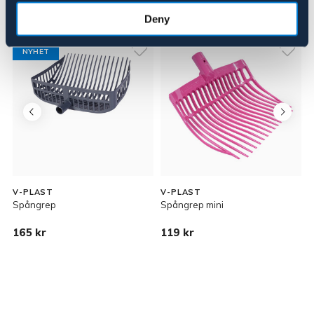
Liknande produkter
Deny
NYHET
V-PLAST
V-PLAST
Spångrep
Spångrep mini
B
165 kr
119 kr
1