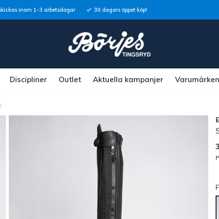
skickas inom 1-3 arbetsdagar
30 dagars öppet köp!
Discipliner
Outlet
Aktuella kampanjer
Varumärke
s
P