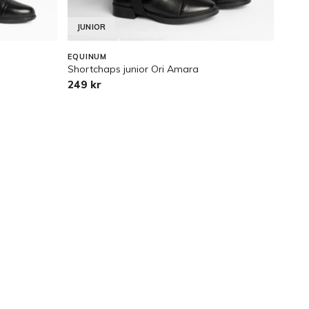
JUNIOR
EQUINUM
EQUI
Shortchaps junior Ori Amara
Short
249 kr
379 