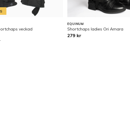
IS
EQUINUM
hortchaps veckad
Shortchaps ladies Ori Amara
279 kr
r