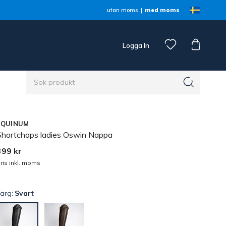
utan moms
med moms
Logga In
n
EQUINUM
Shortchaps ladies Oswin Nappa
399 kr
ris inkl. moms
Färg:
Svart