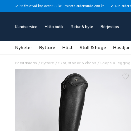
Fri frakt vid köp över 500 kr - minsta ordervärde 200 kr
Din order 
Kundservice
Hitta butik
Retur & byte
Börjestips
Nyheter
Ryttare
Häst
Stall & hage
Husdjur
Förstasidan
Ryttare
Skor, stövlar & chaps
Chaps & legging