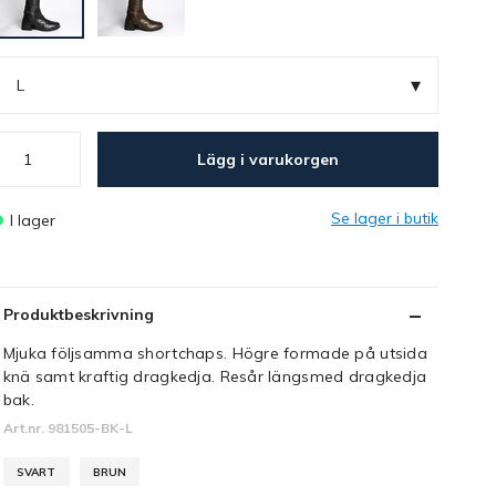
▾
L
Lägg i varukorgen
Se lager i butik
I lager
Produktbeskrivning
Mjuka följsamma shortchaps. Högre formade på utsida
knä samt kraftig dragkedja. Resår längsmed dragkedja
bak.
Art.nr. 981505-BK-L
SVART
BRUN