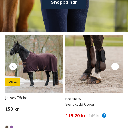
Shoppa här
DEAL
Jersey Täcke
EQUINUM
Senskydd Cover
F
159 kr
119,20 kr
149 kr