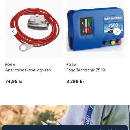
FOGA
FOGA
Anslutningskabel agr-rep
Foga Techtronic 7500
E
74,95 kr
3 299 kr
2