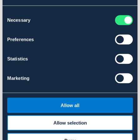
vilket ger optimalt grepp under alla förhållanden.
Säljes i 2-pack.
Consent
Stigbygelns vikt JR10: 760g
Necessary
Selection
Bredd på fotplattan JR10: 10cm
Maximal armöppning JR10: 11,5cm
Art.nr. 913418210-TI-JNR
Preferences
SVART
ROSA
TITAN
Statistics
Se lager i butik
Marketing
Recensioner
Om varumärket
Allow all
Allow selection
Liknande produkter