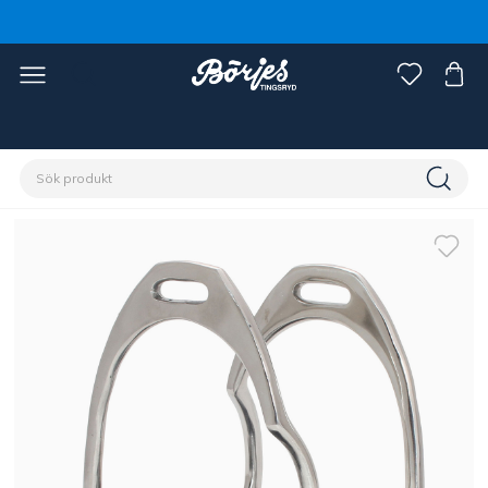
Förstasidan
Häst
Sadlar & tillbehör
Stigläder & stigbyglar