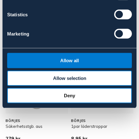
Om varumärket
Statistics
Marketing
Liknande produkter
Allow all
Allow selection
Deny
BÖRJES
BÖRJES
Säkerhetsstgb. aus
1par läderstroppar
S
279 kr
8,95 kr