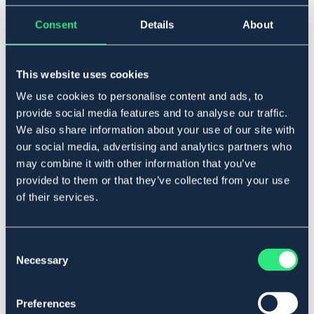
Lägg i varukorgen
Consent
Details
About
I lager
Se lager i butik
This website uses cookies
We use cookies to personalise content and ads, to
Produktbeskrivning
provide social media features and to analyse our traffic.
We also share information about your use of our site with
Säkerhetsstigbyglar i rostfritt stål. Australiensisk modell
our social media, advertising and analytics partners who
med böjd ytterskänkel. Gummiplattor ingår.
may combine it with other information that you’ve
Art.nr. 4280-RF-HERR
provided to them or that they’ve collected from your use
SILVER
of their services.
Material & mått
Consent
Necessary
Selection
Se lager i butik
Preferences
Recensioner