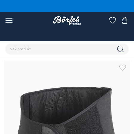
Förstasidan
Ryttare
Ryttarutrustning
Ryttarvård