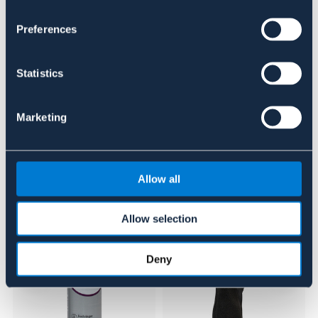
Preferences
Se lager i butik
Recensioner
Statistics
Om varumärket
Marketing
Liknande produkter
Allow all
20%
Allow selection
Deny