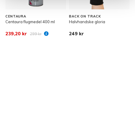
CENTAURA
BACK ON TRACK
Centaura flugmedel 400 ml
Halvhandske gloria
K
t
239,20 kr
249 kr
3
299 kr