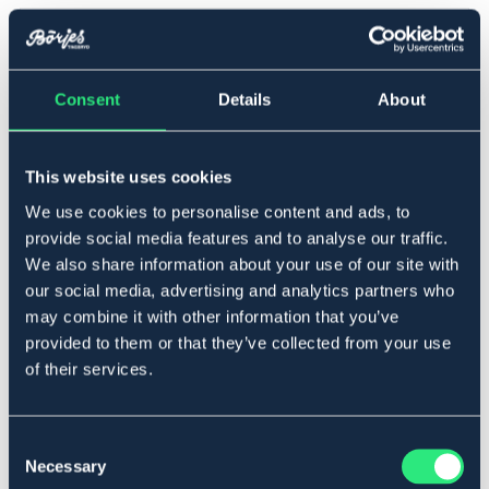
▾
M
Consent
Details
About
Lägg i varukorgen
I lager
Se lager i butik
This website uses cookies
We use cookies to personalise content and ads, to
provide social media features and to analyse our traffic.
Produktbeskrivning
We also share information about your use of our site with
Lämpligt vid smärta eller stelhet i nedre delen av ryggen.
our social media, advertising and analytics partners who
Passar bra att använda vid både träning och vila.
may combine it with other information that you’ve
Justerbart med kardborreförslutning. En uttagbar kudde i
provided to them or that they’ve collected from your use
bakre delen av bältet som fyller ut i svanken. Ger stöd till
of their services.
ryggen genom att buken trycks in, vilket avlastar
kotpelaren.
Art.nr. 16197-BK-M
Consent
Necessary
Selection
Material & mått