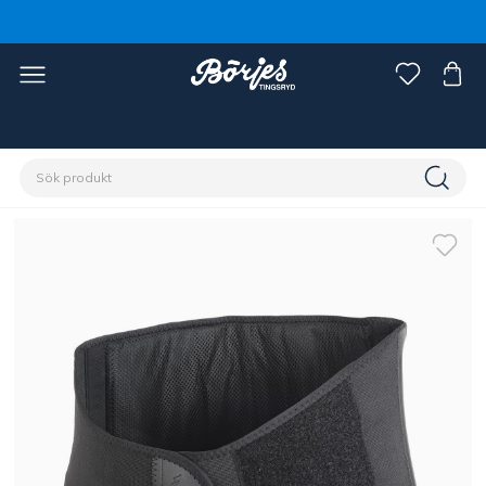
Förstasidan
Ryttare
Ryttarutrustning
Ryttarvård