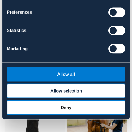
Preferences
Se lager i butik
Recensioner
Statistics
Om varumärket
Marketing
Liknande produkter
Allow all
20%
Allow selection
Deny