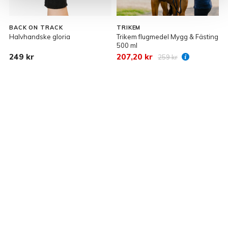
BACK ON TRACK
TRIKEM
Halvhandske gloria
Trikem flugmedel Mygg & Fästing
H
500 ml
249 kr
207,20 kr
259 kr