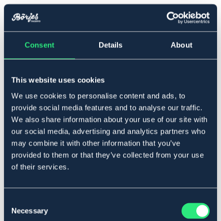
▾
M
Consent
Details
About
Lägg i varukorgen
I lager
Se lager i butik
This website uses cookies
We use cookies to personalise content and ads, to
provide social media features and to analyse our traffic.
Produktbeskrivning
We also share information about your use of our site with
Lämpligt vid smärta eller stelhet i nedre delen av ryggen.
our social media, advertising and analytics partners who
Passar bra att använda vid både träning och vila.
may combine it with other information that you’ve
Justerbart med kardborreförslutning. En uttagbar kudde i
provided to them or that they’ve collected from your use
bakre delen av bältet som fyller ut i svanken. Ger stöd till
of their services.
ryggen genom att buken trycks in, vilket avlastar
kotpelaren.
Art.nr. 16197-BK-M
Consent
Necessary
Selection
Material & mått