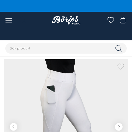
Förstasidan
Ryttare
Damkläder
Ridtights