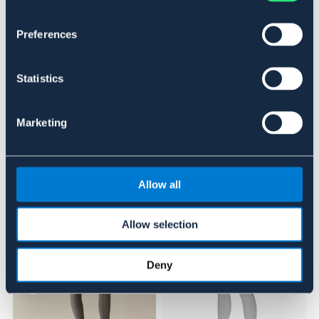
VINRÖD
Preferences
Se lager i butik
Statistics
Recensioner
Om varumärket
Marketing
Liknande produkter
Allow all
Allow selection
Deny