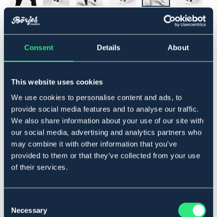
▾
40
Consent
Details
About
Lägg i varukorgen
This website uses cookies
I lager
Se lager i butik
We use cookies to personalise content and ads, to
provide social media features and to analyse our traffic.
We also share information about your use of our site with
Produktbeskrivning
our social media, advertising and analytics partners who
Mjuka och följsamma ridtights med knäskoning av
may combine it with other information that you’ve
silicon. Bredare linning med hällor för bälte. Mobilfickor
provided to them or that they’ve collected from your use
på vardera sida.
of their services.
Material: 90% Polyester, 10% Elastan
Art.nr. 98025200-WH-40
Consent
VIT
SVART
MARIN
OLIVGRÖN
BEIGE
Necessary
Selection