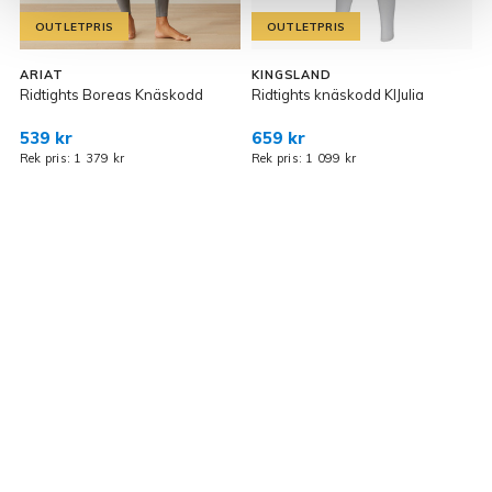
OUTLETPRIS
OUTLETPRIS
ARIAT
KINGSLAND
Ridtights Boreas Knäskodd
Ridtights knäskodd KlJulia
R
539 kr
659 kr
Rek pris: 1 379 kr
Rek pris: 1 099 kr