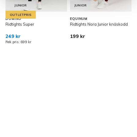
JUNIOR
JUNIOR
OUTLETPRIS
DOMINO
EQUINUM
Ridtights Super
Ridtights Nora Junior knäskodd
R
249 kr
199 kr
Rek pris: 699 kr