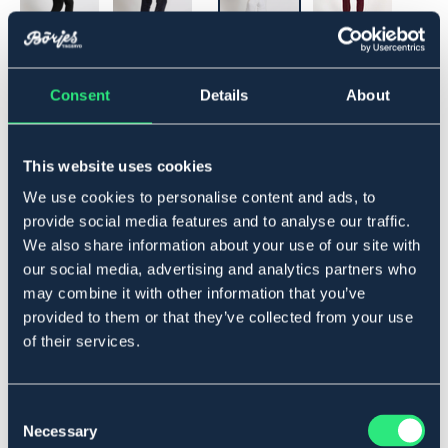
▾
158/164
Consent
Details
About
Lägg i varukorgen
This website uses cookies
I lager
We use cookies to personalise content and ads, to
Se lager i butik
provide social media features and to analyse our traffic.
We also share information about your use of our site with
our social media, advertising and analytics partners who
Produktbeskrivning
may combine it with other information that you’ve
Mjuka och följsamma ridtights med helskoning av silicon.
provided to them or that they’ve collected from your use
Bredare linning med hällor för bälte. Mobilfickor på
of their services.
vardera sida.
Material: 90% Polyester, 10% Elastan
Art.nr. 98025101-WH-158
Consent
Necessary
Selection
VIT
SVART
MARIN
JUNIOR
VINRÖD