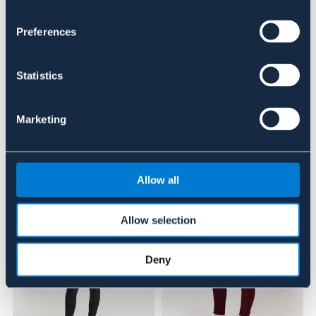
Preferences
Se lager i butik
Recensioner
Statistics
Om varumärket
Marketing
Liknande produkter
Allow all
Allow selection
Deny