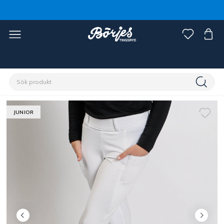
Förstasidan
Ryttare
Barnkläder
Ridtights
JUNIOR