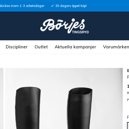
skickas inom 1-3 arbetsdagar
30 dagars öppet köp!
Discipliner
Outlet
Aktuella kampanjer
Varumärke
R
P