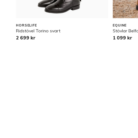
HORSELIFE
EQUINE
Ridstövel Torino svart
Stövlar Belf
2 699 kr
1 099 kr