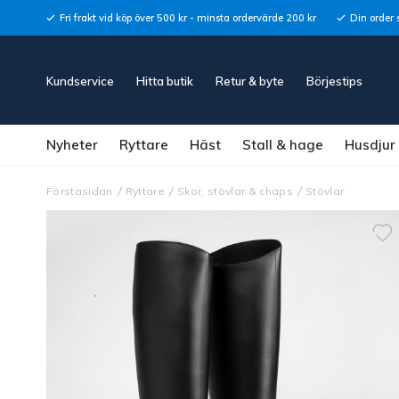
Fri frakt vid köp över 500 kr - minsta ordervärde 200 kr
Din order 
Kundservice
Hitta butik
Retur & byte
Börjestips
Nyheter
Ryttare
Häst
Stall & hage
Husdjur
Förstasidan
Ryttare
Skor, stövlar & chaps
Stövlar