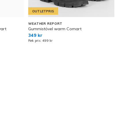
OUTLETPRIS
WEATHER REPORT
ARIA
vart
Gummistövel warm Comart
Ridst
349 kr
3 42
Rek pris: 499 kr