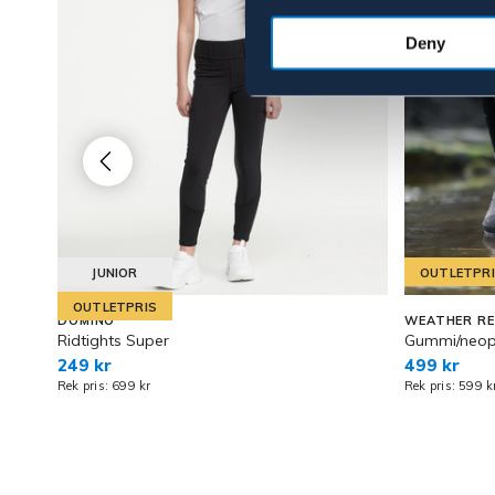
Deny
JUNIOR
OUTLETPR
OUTLETPRIS
DOMINO
WEATHER R
Ridtights Super
Gummi/neopr
249 kr
499 kr
Rek pris: 699 kr
Rek pris: 599 k