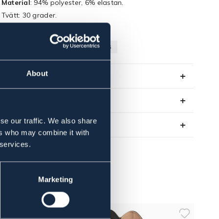
Material
: 94% polyester, 6% elastan.
Tvätt: 30 grader.
Art.nr. 91031996-BK-140
SVART
JUNIOR
OUTLETPRIS
About
Se lager i butik
Recensioner
se our traffic. We also share
Om varumärket
ers who may combine it with
 services.
Marketing