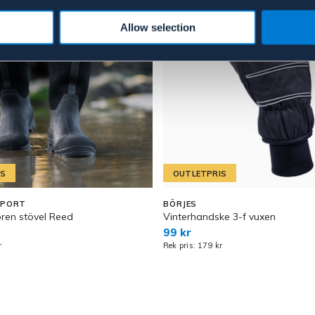
Allow selection
IS
OUTLETPRIS
EPORT
BÖRJES
en stövel Reed
Vinterhandske 3-f vuxen
99 kr
r
Rek pris: 179 kr