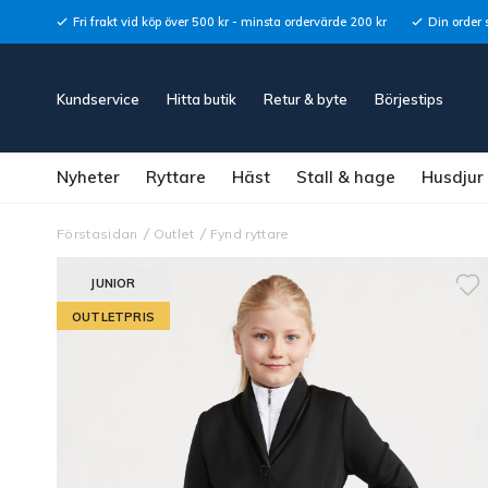
Fri frakt vid köp över 500 kr - minsta ordervärde 200 kr
Din order 
Kundservice
Hitta butik
Retur & byte
Börjestips
Nyheter
Ryttare
Häst
Stall & hage
Husdjur
Förstasidan
Outlet
Fynd ryttare
JUNIOR
OUTLETPRIS