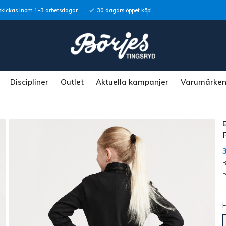
skickas inom 1-3 arbetsdagar
30 dagars öppet köp!
Discipliner
Outlet
Aktuella kampanjer
Varumärke
R
R
P