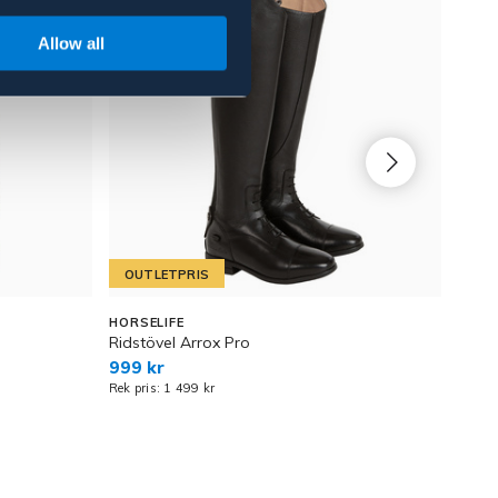
Allow all
OUTLETPRIS
OU
Sweat
HORSELIFE
Ridstövel Arrox Pro
189 
Rek pr
999 kr
Rek pris: 1 499 kr