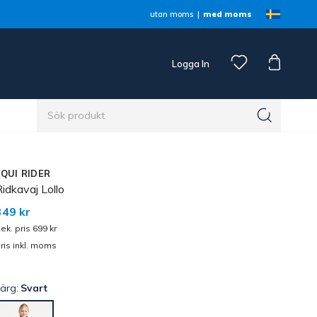
utan moms
med moms
Logga In
n
EQUI RIDER
idkavaj Lollo
349 kr
ek. pris 699 kr
ris inkl. moms
Färg:
Svart