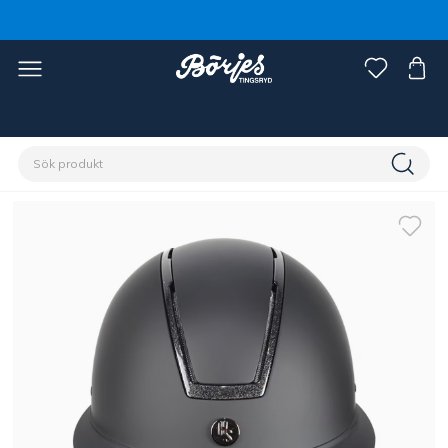
Förstasidan
Ryttare
Ryttarutrustning
Ridhjälmar