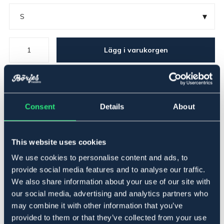
▾
S
Lägg i varukorgen
I lager
Se lager i butik
Consent
Details
About
Produktbeskrivning
Ridhjälm med implementerat Mips-system. Elegant hjälm
This website uses cookies
med bred skärm, glittrande ram, matt yta och panel.
Designad med totalt sex ventilationsöppningar.
We use cookies to personalise content and ads, to
Hakband med trepunktsfästen i syntetiskt läder,
provide social media features and to analyse our traffic.
snabbspänne och en mjuk tunnel av Cooldry-material.
We also share information about your use of our site with
För optimal passform justeras storleken enkelt baktill
our social media, advertising and analytics partners who
med hjälp av rattsystemet och det
may combine it with other information that you’ve
justerbara hakbandet.
provided to them or that they’ve collected from your use
Avtagbart innerfoder av Cooldry-material som torkar