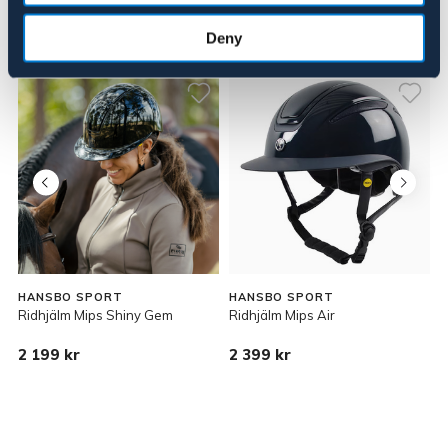
Deny
Liknande produkter
HANSBO SPORT
HANSBO SPORT
Ridhjälm Mips Shiny Gem
Ridhjälm Mips Air
H
K
2 199 kr
2 399 kr