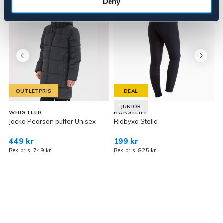
Deny
OUTLETPRIS
DEAL
JUNIOR
WHISTLER
HORSELIFE
A
Jacka Pearson puffer Unisex
Ridbyxa Stella
R
449 kr
199 kr
1
Rek pris: 749 kr
Rek pris: 825 kr
R