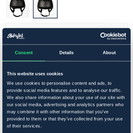
▾
S
Lägg i varukorgen
Consent
Details
About
I lager
Se lager i butik
This website uses cookies
We use cookies to personalise content and ads, to
Produktbeskrivning
provide social media features and to analyse our traffic.
We also share information about your use of our site with
Ridhjälm med reglerbar storlek för bästa passform. Har
our social media, advertising and analytics partners who
luftkuddar invändigt som man kan fylla upp för att
may combine it with other information that you’ve
justera passform. Gör hjälmen mer bekväm och säker.
Trepunktsfäste och avtagbart tvättbart innerfoder. Vikt
provided to them or that they’ve collected from your use
ca 550-650g beroende på storlek. Godkänd EN
of their services.
1384:2023