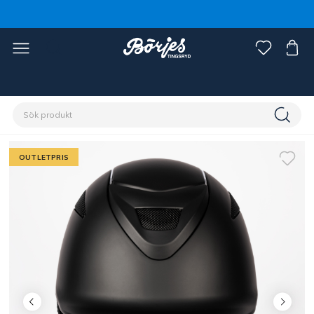
Förstasidan
Outlet
Fynd ryttare
OUTLETPRIS