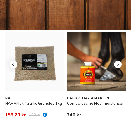
NAF
CARR & DAY & MARTIN
NAF Vitlök / Garlic Granules 1kg
Cornucrescine Hoof moisturiser
F
159,20 kr
240 kr
1
199 kr