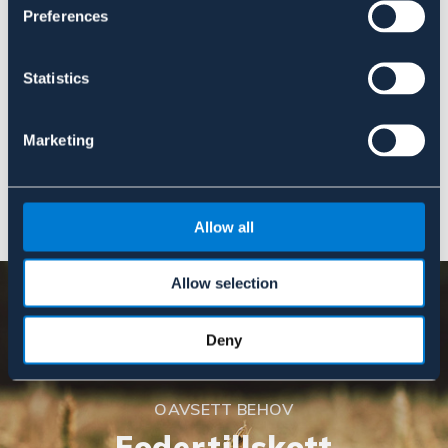
Preferences
Statistics
LIPPO
FLYGUARD
Eksemtäcke
Flughuva
F
n
Marketing
749 kr
279 kr
3
Allow all
Allow selection
Deny
OAVSETT BEHOV
Fodertillskott