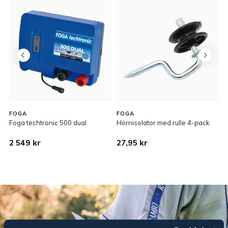
FOGA
FOGA
Foga techtronic 500 dual
Hörnisolator med rulle 4-pack
D
2 549 kr
27,95 kr
5