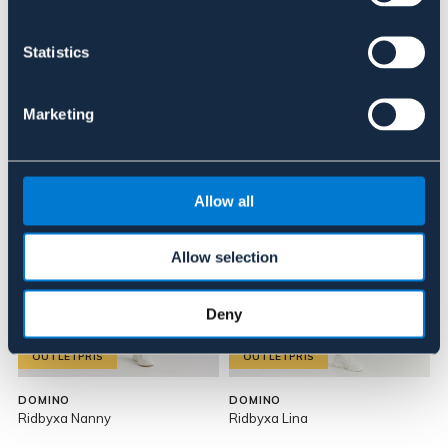
Om varumärket
Statistics
Marketing
Liknande produkter
Allow all
Allow selection
Deny
OUTLETPRIS
OUTLETPRIS
DOMINO
DOMINO
Ridbyxa Nanny
Ridbyxa Lina
R