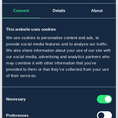
Consent
Details
About
Tillfälligt slut
Se lager i butik
This website uses cookies
Produktbeskrivning
We use cookies to personalise content and ads, to
Ridbyxa i högkvalitativt material som andas,
provide social media features and to analyse our traffic.
transporterar fukt och är motståndskraftigt mot smuts
We also share information about your use of our site with
och vätska. Högre midja med dubbel knäppning.
our social media, advertising and analytics partners who
Två framfickor med dragkedja samt hällor för skärp.
may combine it with other information that you’ve
Helskodd med silikon. Mudd vid benslut.
provided to them or that they’ve collected from your use
of their services.
Art.nr. 9715324-GY-34
SVART
GRÅ
Consent
Necessary
Selection
Se lager i butik
Preferences
Recensioner