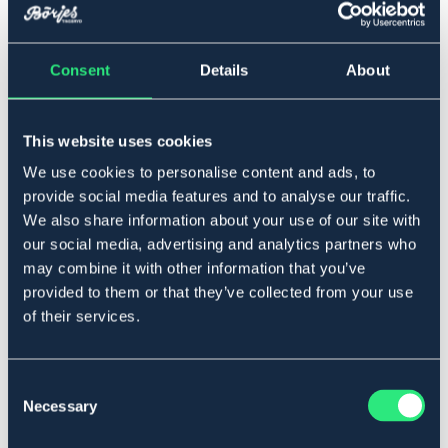
Consent
Details
About
▾
XXL
Tillfälligt slut
Se lager i butik
This website uses cookies
We use cookies to personalise content and ads, to
provide social media features and to analyse our traffic.
Produktbeskrivning
We also share information about your use of our site with
our social media, advertising and analytics partners who
Högkvalitativt regnset av vattentätt PU-material är
perfekt för träning i vått väder. Finntack Pro Seattle
may combine it with other information that you’ve
regnjacka och byxor är hållbara. Lätt att klä upp och
provided to them or that they’ve collected from your use
bära även ovanpå andra träningskläder. Detta gör dem
of their services.
till perfekta arbetskläder för varierande och utmanande
väderförhållanden.
Yttermaterial: 100 % polyuretan.
Consent
Art.nr. 6380-BK-XXL
Necessary
Selection