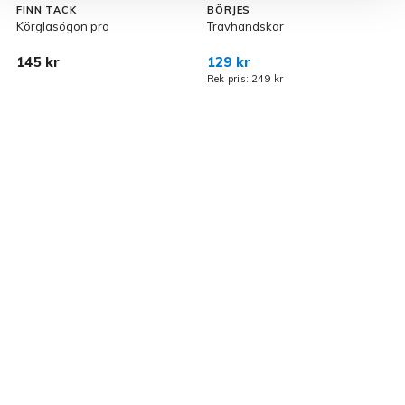
FINN TACK
BÖRJES
F
Körglasögon pro
Travhandskar
R
145 kr
129 kr
1
Rek pris: 249 kr