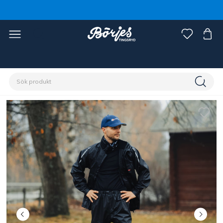
Förstasidan
Discipliner
Trav
Kusk