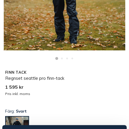
FINN TACK
Regnset seattle pro finn-tack
1 595 kr
Pris inkl. moms
Färg:
Svart