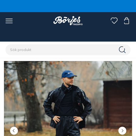
Förstasidan
Discipliner
Trav
Kusk