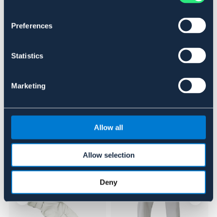
Art.nr. 6380-BK-XL
Preferences
Se lager i butik
Statistics
Recensioner
Om varumärket
Marketing
Allow all
Liknande produkter
Allow selection
Deny