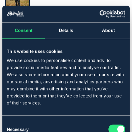
▾
XL
Consent
Details
About
Lägg i varukorgen
This website uses cookies
I lager
Se lager i butik
We use cookies to personalise content and ads, to
provide social media features and to analyse our traffic.
We also share information about your use of our site with
Produktbeskrivning
our social media, advertising and analytics partners who
may combine it with other information that you’ve
Högkvalitativt regnset av vattentätt PU-material är
provided to them or that they’ve collected from your use
perfekt för träning i vått väder. Finntack Pro Seattle
of their services.
regnjacka och byxor är hållbara. Lätt att klä upp och
bära även ovanpå andra träningskläder. Detta gör dem
till perfekta arbetskläder för varierande och utmanande
väderförhållanden.
Consent
Necessary
Selection
Yttermaterial: 100 % polyuretan.