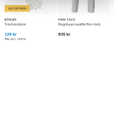
OUTLETPRIS
BÖRJES
FINN TACK
Travhandskar
Regnbyxa seattle finn-tack
T
129 kr
835 kr
2
Rek pris: 249 kr