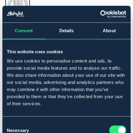
▾
L
Consent
Details
About
Lägg i varukorgen
This website uses cookies
I lager
Se lager i butik
We use cookies to personalise content and ads, to
provide social media features and to analyse our traffic.
We also share information about your use of our site with
Produktbeskrivning
our social media, advertising and analytics partners who
may combine it with other information that you’ve
Regnjacka med tryckta detaljer och luva. Genomskinlig,
provided to them or that they’ve collected from your use
vattentät med tejpade sömmar. Kontrastfärgad
of their services.
dragkedja. Tryckta detaljer på vänster ärm och bröst.
Storleksguide
Consent
Art.nr. 600510-TRSP-L
Necessary
Selection