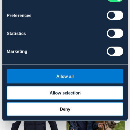
TRANSPARENT
Preferences
Se lager i butik
Statistics
Recensioner
Om varumärket
Marketing
Allow all
Liknande produkter
Allow selection
Deny