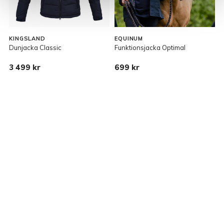
KINGSLAND
EQUINUM
Dunjacka Classic
Funktionsjacka Optimal
D
3 499 kr
699 kr
3