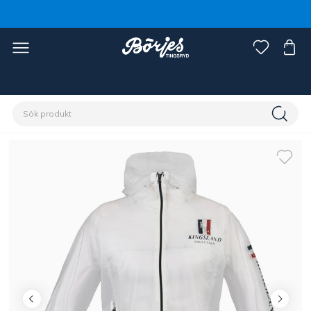
Förstasidan
Ryttare
Damkläder
Jackor & Västar