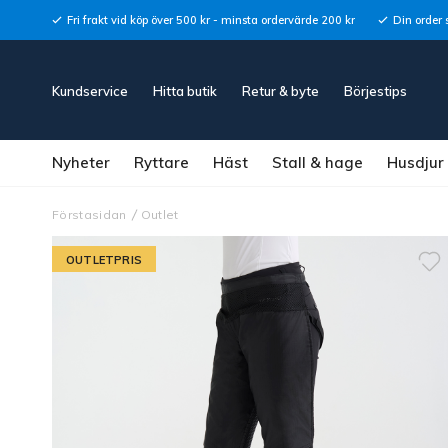
Fri frakt vid köp över 500 kr - minsta ordervärde 200 kr
Din order 
Kundservice
Hitta butik
Retur & byte
Börjestips
Nyheter
Ryttare
Häst
Stall & hage
Husdjur
Förstasidan
Outlet
OUTLETPRIS