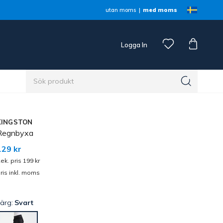
utan moms
med moms
Logga In
n
KINGSTON
Regnbyxa
129 kr
ek. pris 199 kr
ris inkl. moms
Färg:
Svart