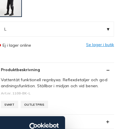
▾
L
Se lager i butik
Ej i lager online
Produktbeskrivning
Vattentät funktionell regnbyxa. Reflexdetaljer och god
andningsfunktion. Ställbar i midjan och vid benen.
Art.nr. 1108-BK-L
SVART
OUTLETPRIS
Se lager i butik