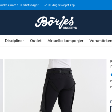
skickas inom 1-3 arbetsdagar
30 dagars öppet köp!
Discipliner
Outlet
Aktuella kampanjer
Varumärke
R
P