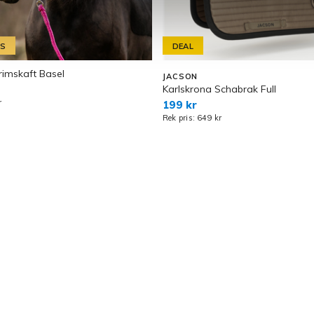
IS
DEAL
imskaft Basel
JACSON
Karlskrona Schabrak Full
r
199 kr
Rek pris: 649 kr