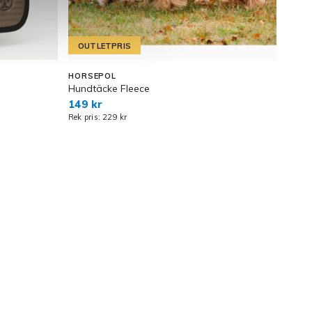
OUTLETPRIS
OU
HORSEPOL
KING
Hundtäcke Fleece
Pann
149 kr
50 k
Rek pris: 229 kr
Rek pr