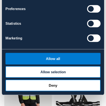
Preferences
Se lager i butik
Recensioner
Statistics
Om varumärket
Marketing
Liknande produkter
Allow all
Allow selection
Deny