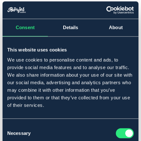
One Size
Consent
Details
About
Lägg i varukorgen
I lager
Se lager i butik
This website uses cookies
We use cookies to personalise content and ads, to
provide social media features and to analyse our traffic.
Produktbeskrivning
We also share information about your use of our site with
our social media, advertising and analytics partners who
Lätt och flexibel reflexsele som trots sin diskreta design
may combine it with other information that you’ve
gör dig synlig i mörkret och trafiken. Reflexvästen är
justerbar i passformen och passar alla, såväl barn som
provided to them or that they’ve collected from your use
vuxna. Utrustad med följsamma resårband som kan
of their services.
justeras för perfekt passform och fästs enkelt med ett
click-on-spänne på framsidan. Reflexvästen passar
perfekt såväl vid löpning, promenaden, cykelturen,
Consent
ridturen eller mopedturen.
Necessary
Selection
Art.nr. 1626-BK-ONES