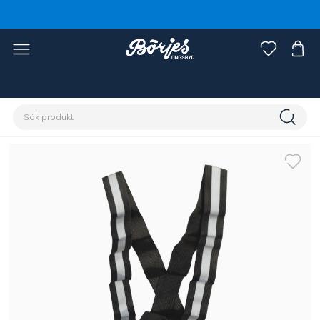
Förstasidan
Ryttare
Ryttarutrustning
Reflexer