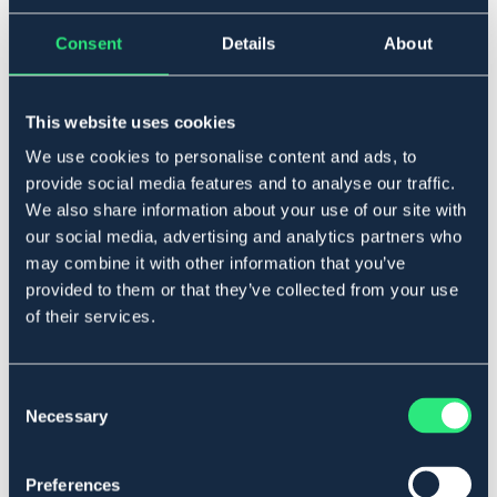
Lägg i varukorgen
Consent
Details
About
I lager
Se lager i butik
This website uses cookies
We use cookies to personalise content and ads, to
Produktbeskrivning
provide social media features and to analyse our traffic.
Användbara till det mesta, på arbetet, i hemmet och
We also share information about your use of our site with
trädgården. Red Gorilla (Tubtrug ® Flexible) är oömma
our social media, advertising and analytics partners who
och starka så att du kan ha dem till vad som helst. Tål
may combine it with other information that you’ve
solsken och kyla, då de är tillverkade av slagtålig UV-
provided to them or that they’ve collected from your use
resistent polyeten-plast. Alla förutom den svarta (som
of their services.
är tillverkad av återvunnen plast) är
livsmedelsgodkända.
Art.nr. 99289915-LTBU-15
Consent
Necessary
Selection
Se lager i butik
Preferences
Recensioner