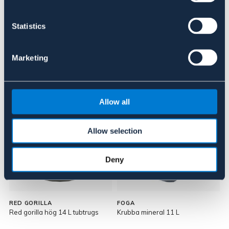
Om varumärket
Statistics
Marketing
Liknande produkter
Allow all
Allow selection
Deny
RED GORILLA
FOGA
Red gorilla hög 14 L tubtrugs
Krubba mineral 11 L
V