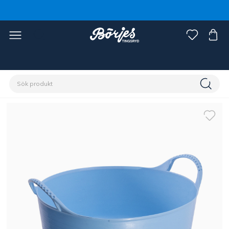
Förstasidan
Stall & hage
Stallinredning
Krubba & hink