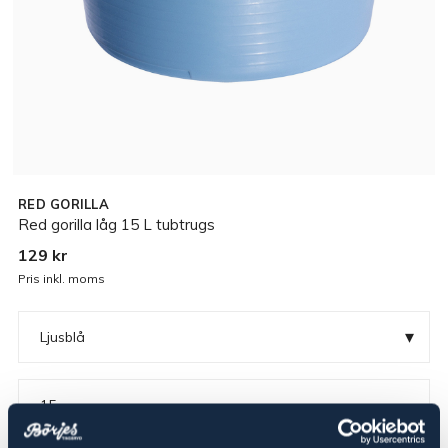
RED GORILLA
Red gorilla låg 15 L tubtrugs
129 kr
Pris inkl. moms
▾
Ljusblå
15