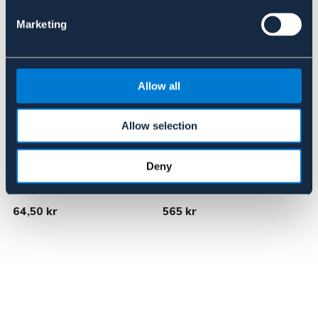
Marketing
Allow all
Allow selection
Deny
RIDERS CARE
TRIKEM
T
Lädervårdservetter
Paraffin olja, 3 L
T
64,50 kr
565 kr
8