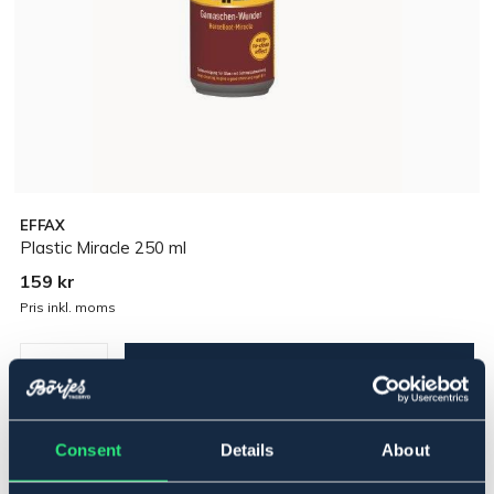
EFFAX
Plastic Miracle 250 ml
159 kr
Pris inkl. moms
Lägg i varukorgen
I lager
Se lager i butik
Consent
Details
About