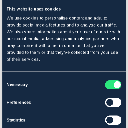
Produktbeskrivning
This website uses cookies
Rengör syntet-, lack- och gummiytor, tar bort envis
We use cookies to personalise content and ads, to
smuts och är hållbart smutsavvisande. Har en vårdande
provide social media features and to analyse our traffic.
effekt på ytorna och gradvis återställs hela färgdjupet.
We also share information about your use of our site with
Vår rekommendation: Spraya nya benskydd innan du
our social media, advertising and analytics partners who
använder dem - det gör att effekten kommer hålla och
benskydden blir lätta att hålla rena under en längre tid.
may combine it with other information that you’ve
provided to them or that they’ve collected from your use
Art.nr. 9432504
of their services.
Se lager i butik
Consent
Recensioner
Necessary
Selection
Om varumärket
Preferences
Statistics
Liknande produkter