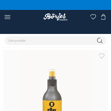
Förstasidan
Häst
Skötsel & vård
Lädervård