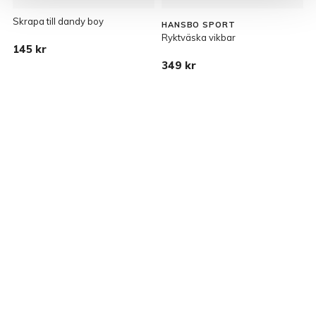
Skrapa till dandy boy
HANSBO SPORT
Ryktväska vikbar
R
145 kr
b
349 kr
2