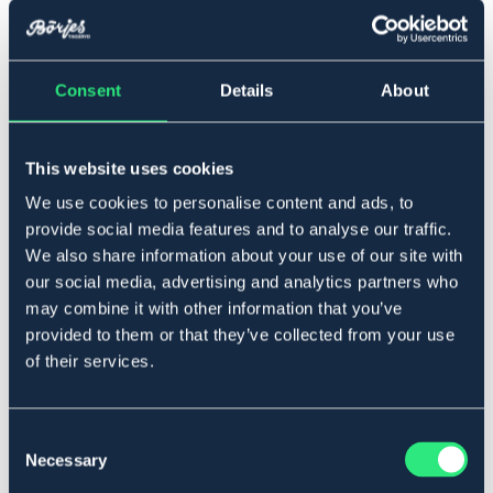
One Size
Consent
Details
About
Lägg i varukorgen
This website uses cookies
We use cookies to personalise content and ads, to
I lager
Se lager i butik
provide social media features and to analyse our traffic.
We also share information about your use of our site with
our social media, advertising and analytics partners who
Produktbeskrivning
may combine it with other information that you’ve
provided to them or that they’ve collected from your use
Praktisk piggborste från V-Plast. Den har en justerbar
of their services.
handrem för en skräddarsydd passform och är ett
optimalt redskap för att vårda hästens päls, man och
svans.
Consent
Storlek
: 18 x 9 cm.
Necessary
Selection
Art.nr. 5007-PU-ONES