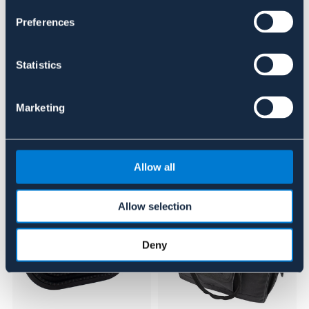
Se lager i butik
Preferences
Recensioner
Statistics
Om varumärket
Marketing
Liknande produkter
Allow all
Allow selection
Deny