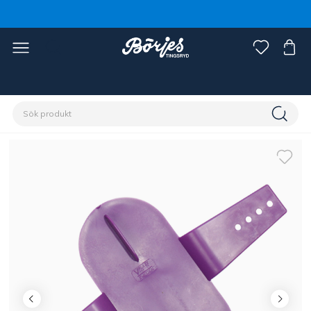
Förstasidan
Häst
Skötsel & vård
Ryktsaker