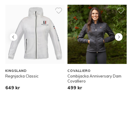
KINGSLAND
COVALLIERO
Regnjacka Classic
Combijacka Anniversary Dam
R
Covalliero
649 kr
499 kr
1