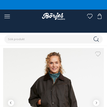
Förstasidan
Ryttare
Damkläder
Jackor & Västar