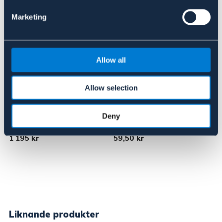
Marketing
Allow all
Allow selection
WEARITE
WEARITE
Deny
Oljerock lång
Vax 100 g
1 195 kr
59,50 kr
Liknande produkter