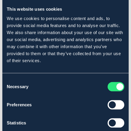
går ner en storlek.
För bästa passform – kika gärna i vår storleksguide
This website uses cookies
innan du beställer.
We use cookies to personalise content and ads, to
Art.nr. 1004-BN-XS
provide social media features and to analyse our traffic.
BRUN
We also share information about your use of our site with
our social media, advertising and analytics partners who
may combine it with other information that you’ve
Se lager i butik
provided to them or that they’ve collected from your use
of their services.
Recensioner
Om varumärket
Consent
Necessary
Selection
Storleksguide
Preferences
Relaterade produkter
Statistics