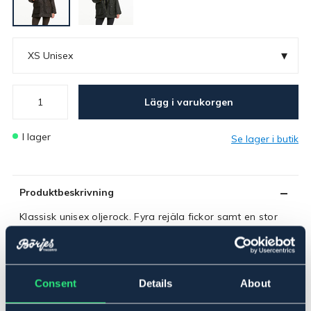
▾
XS Unisex
Lägg i varukorgen
I lager
Se lager i butik
Produktbeskrivning
Klassisk unisex oljerock. Fyra rejäla fickor samt en stor
innerficka. Löstagbar kapuschong. Kraftig 2-vägs
mässingdragkedja. För vax till oljerock se art nr 1009.
Material: Vaxad bomull. Rutigt innerfoder.
Tänk på storleken: Eftersom modellen är unisex kan den
Consent
Details
About
upplevas något rymligare. Vi rekommenderar att man