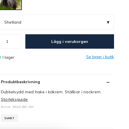
▾
Shetland
Lägg i varukorgen
Se lager i butik
I lager
Produktbeskrivning
Dubbelsydd med hake i käkrem. Ställbar i nackrem.
Storleksguide
Art.nr. 3010-BK-SH
SVART