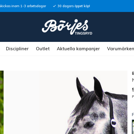
skickas inom 1-3 arbetsdagar
30 dagars öppet köp!
Discipliner
Outlet
Aktuella kampanjer
Varumärke
P