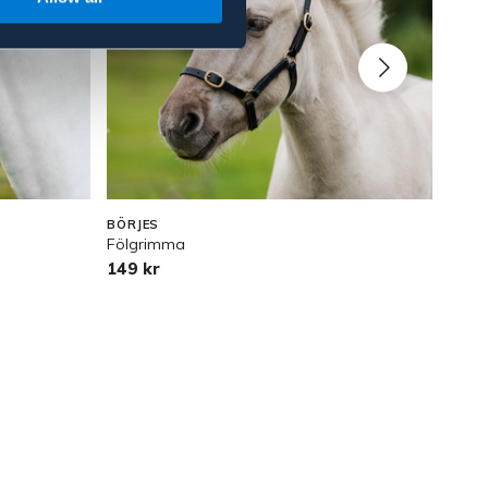
BÖRJES
HKM
Fölgrimma
Ponn
149 kr
179 