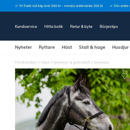
Fri frakt vid köp över 500 kr - minsta ordervärde 200 kr
Din order 
Kundservice
Hitta butik
Retur & byte
Börjestips
Nyheter
Ryttare
Häst
Stall & hage
Husdjur
Förstasidan
Häst
Grimmor & grimskaft
Grimmor