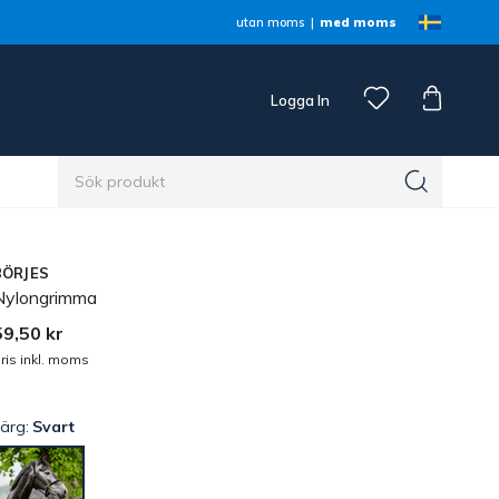
utan moms
med moms
Logga In
n
BÖRJES
Nylongrimma
59,50 kr
ris inkl. moms
Färg:
Svart