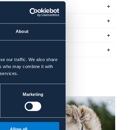
Material & mått
Se lager i butik
About
Recensioner
Om varumärket
se our traffic. We also share
ers who may combine it with
 services.
Marketing
Allow all